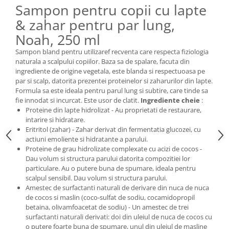
Sampon pentru copii cu lapte
& zahar pentru par lung,
Noah, 250 ml
Sampon bland pentru utilizaref recventa care respecta fiziologia
naturala a scalpului copiilor. Baza sa de spalare, facuta din
ingrediente de origine vegetala, este blanda si respectuoasa pe
par si scalp, datorita prezentei proteinelor si zaharurilor din lapte.
Formula sa este ideala pentru parul lung si subtire, care tinde sa
fie innodat si incurcat. Este usor de clatit.
Ingrediente cheie
:
Proteine din lapte hidrolizat - Au proprietati de restaurare,
intarire si hidratare.
Eritritol (zahar) - Zahar derivat din fermentatia glucozei, cu
actiuni emoliente si hidratante a parului.
Proteine de grau hidrolizate complexate cu acizi de cocos -
Dau volum si structura parului datorita compozitiei lor
particulare. Au o putere buna de spumare, ideala pentru
scalpul sensibil. Dau volum si structura parului.
Amestec de surfactanti naturali de derivare din nuca de nuca
de cocos si maslin (coco-sulfat de sodiu, cocamidopropil
betaina, olivamfoacetat de sodiu) - Un amestec de trei
surfactanti naturali derivati: doi din uleiul de nuca de cocos cu
o putere foarte buna de spumare, unul din uleiul de masline