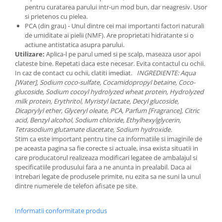
pentru curatarea parului intr-un mod bun, dar neagresiv. Usor
si prietenos cu pielea.
PCA (din grau) - Unul dintre cei mai importanti factori naturali
de umiditate ai pielii (NMF). Are proprietati hidratante si o
actiune antistatica asupra parului.
Utilizare:
Aplica-l pe parul umed si pe scalp, maseaza usor apoi
clateste bine. Repetati daca este necesar. Evita contactul cu ochii.
In caz de contact cu ochii, clatiti imediat.
INGREDIENTE: Aqua
[Water], Sodium coco-sulfate, Cocamidopropyl betaine, Coco-
glucoside, Sodium cocoyl hydrolyzed wheat protein, Hydrolyzed
milk protein, Erythritol, Myristyl lactate, Decyl glucoside,
Dicaprylyl ether, Glyceryl oleate, PCA, Parfum [Fragrance], Citric
acid, Benzyl alcohol, Sodium chloride, Ethylhexylglycerin,
Tetrasodium glutamate diacetate, Sodium hydroxide.
Stim ca este important pentru tine ca informatiile si imaginile de
pe aceasta pagina sa fie corecte si actuale, insa exista situatii in
care producatorul realizeaza modificari legatee de ambalajul si
specificatiile produsului fara a ne anunta in prealabil. Daca ai
intrebari legate de produsele primite, nu ezita sa ne suni la unul
dintre numerele de telefon afisate pe site.
Informatii conformitate produs