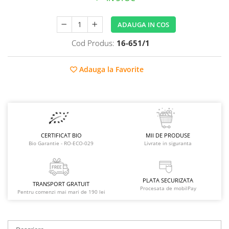
Raceala si gripa
Alimente bio pentru copii
Relaxare - Antistres
Condimente si mirodenii
ADAUGA IN COS
Rinichi si afecțiuni renale
Fara gluten
Sistemul digestiv si afectiuni
Cod Produs:
16-651/1
digestive
Super alimente
Sistemul endocrin
Semipreparate
Adauga la Favorite
Sistemul nervos
Snacks-uri, chips-uri
Sistemul respirator
Deshidratate
Slabit
Traditionale romanesti
Somn linistit
Uleiuri esentiale si de baza
Tradiționale japoneze
CERTIFICAT BIO
MII DE PRODUSE
Bio Garantie - RO-ECO-029
Livrate in siguranta
Tofu
Seminte si boabe pentru germinat
Congelate
PLATA SECURIZATA
TRANSPORT GRATUIT
Procesata de mobilPay
Pentru comenzi mai mari de 190 lei
Promotii alimente
Extracte si esente