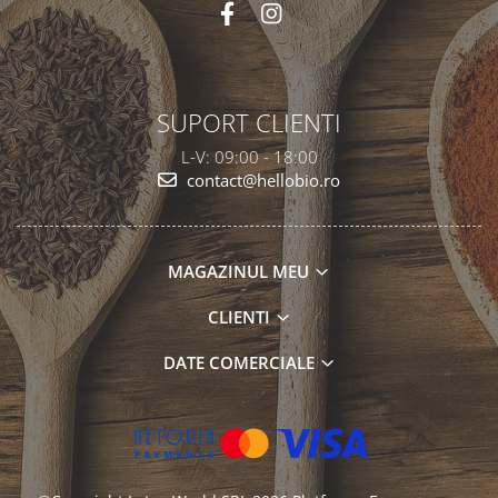
SUPORT CLIENTI
L-V: 09:00 - 18:00
contact@hellobio.ro
MAGAZINUL MEU
CLIENTI
DATE COMERCIALE