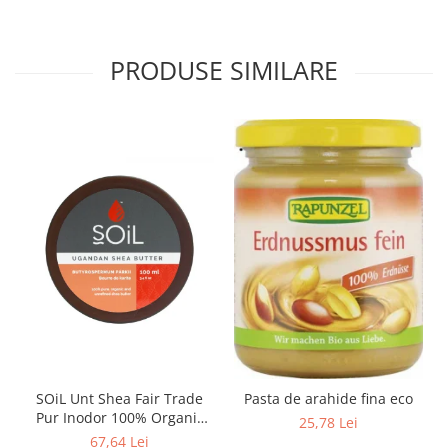
PRODUSE SIMILARE
SOiL Unt Shea Fair Trade
Pasta de arahide fina eco
Pur Inodor 100% Organic
25,78 Lei
ECOCERT 100ml
67,64 Lei