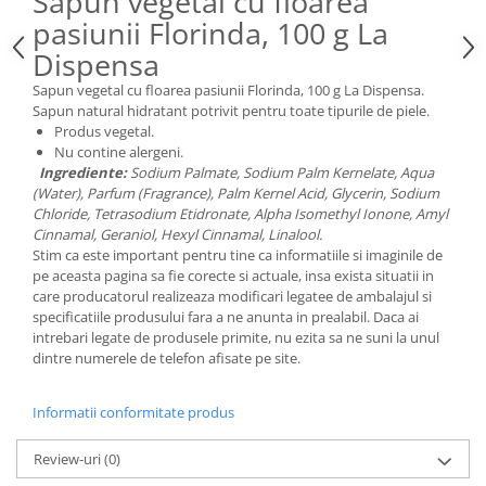
Sapun vegetal cu floarea
pasiunii Florinda, 100 g La
Dispensa
Sapun vegetal cu floarea pasiunii Florinda, 100 g La Dispensa.
Sapun natural hidratant potrivit pentru toate tipurile de piele.
Produs vegetal.
Nu contine alergeni.
Ingrediente:
Sodium Palmate, Sodium Palm Kernelate, Aqua
(Water), Parfum (Fragrance), Palm Kernel Acid, Glycerin, Sodium
Chloride, Tetrasodium Etidronate, Alpha Isomethyl Ionone, Amyl
Cinnamal, Geraniol, Hexyl Cinnamal, Linalool.
Stim ca este important pentru tine ca informatiile si imaginile de
pe aceasta pagina sa fie corecte si actuale, insa exista situatii in
care producatorul realizeaza modificari legatee de ambalajul si
specificatiile produsului fara a ne anunta in prealabil. Daca ai
intrebari legate de produsele primite, nu ezita sa ne suni la unul
dintre numerele de telefon afisate pe site.
Informatii conformitate produs
Review-uri
(0)