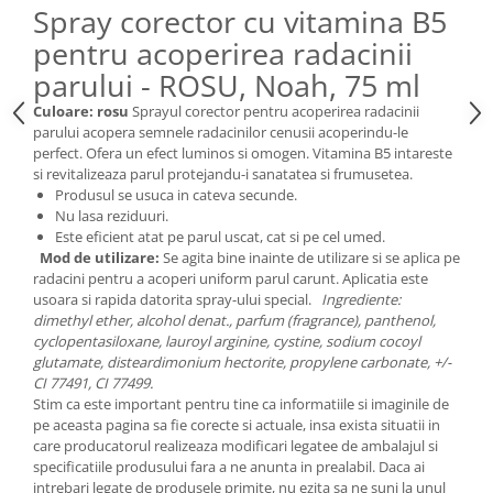
Spray corector cu vitamina B5
pentru acoperirea radacinii
parului - ROSU, Noah, 75 ml
Culoare: rosu
Sprayul corector pentru acoperirea radacinii
parului acopera semnele radacinilor cenusii acoperindu-le
perfect. Ofera un efect luminos si omogen. Vitamina B5 intareste
si revitalizeaza parul protejandu-i sanatatea si frumusetea.
Produsul se usuca in cateva secunde.
Nu lasa reziduuri.
Este eficient atat pe parul uscat, cat si pe cel umed.
Mod de utilizare:
Se agita bine inainte de utilizare si se aplica pe
radacini pentru a acoperi uniform parul carunt. Aplicatia este
usoara si rapida datorita spray-ului special.
Ingrediente:
dimethyl ether, alcohol denat., parfum (fragrance), panthenol,
cyclopentasiloxane, lauroyl arginine, cystine, sodium cocoyl
glutamate, disteardimonium hectorite, propylene carbonate, +/-
CI 77491, CI 77499.
Stim ca este important pentru tine ca informatiile si imaginile de
pe aceasta pagina sa fie corecte si actuale, insa exista situatii in
care producatorul realizeaza modificari legatee de ambalajul si
specificatiile produsului fara a ne anunta in prealabil. Daca ai
intrebari legate de produsele primite, nu ezita sa ne suni la unul