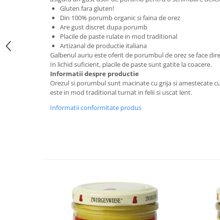
Raceala si gripa
Alimente bio pentru copii
Gluten fara gluten!
Relaxare - Antistres
Din 100% porumb organic si faina de orez
Condimente si mirodenii
Rinichi si afecțiuni renale
Are gust discret dupa porumb
Fara gluten
Placile de paste rulate in mod traditional
Sistemul digestiv si afectiuni
Artizanal de productie italiana
digestive
Super alimente
Galbenul auriu este oferit de porumbul de orez se face direct
Sistemul endocrin
In lichid suficient, placile de paste sunt gatite la coacere.
Semipreparate
Informatii despre productie
Sistemul nervos
Snacks-uri, chips-uri
Orezul si porumbul sunt macinate cu grija si amestecate c
Sistemul respirator
este in mod traditional turnat in felii si uscat lent.
Deshidratate
Slabit
Informatii conformitate produs
Traditionale romanesti
Somn linistit
Uleiuri esentiale si de baza
Tradiționale japoneze
Tofu
Seminte si boabe pentru germinat
Congelate
Promotii alimente
Extracte si esente