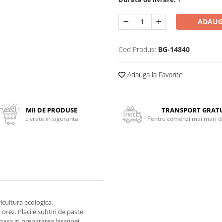
ADAUG
Cod Produs:
BG-14840
Adauga la Favorite
MII DE PRODUSE
TRANSPORT GRAT
Livrate in siguranta
Pentru comenzi mai mari de
cultura ecologica.
rez. Placile subtiri de paste
asa in prepararea lasagnei.