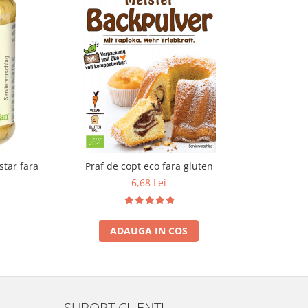
tar fara
Praf de copt eco fara gluten
Bautura
6,68 Lei
ADAUGA IN COS
SUPORT CLIENTI