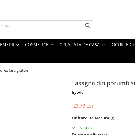
REMEDII
COSMETICE
GRIJA FATA DE CASA
JOCURI EDUC
orez fara gluten
Lasagna din porumb si 
Byodo
23,79 Lei
Unitate De Masura:
g
IN STOC
Durata de livrare:
1