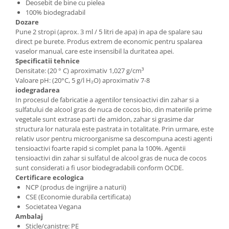
Deosebit de bine cu pielea
100% biodegradabil
Dozare
Pune 2 stropi (aprox. 3 ml / 5 litri de apa) in apa de spalare sau
direct pe burete. Produs extrem de economic pentru spalarea
vaselor manual, care este insensibil la duritatea apei.
Specificatii tehnice
Densitate: (20 ° C) aproximativ 1,027 g/cm³
Valoare pH: (20°C, 5 g/l H₂O) aproximativ 7-8
iodegradarea
In procesul de fabricatie a agentilor tensioactivi din zahar si a
sulfatului de alcool gras de nuca de cocos bio, din materiile prime
vegetale sunt extrase parti de amidon, zahar si grasime dar
structura lor naturala este pastrata in totalitate. Prin urmare, este
relativ usor pentru microorganisme sa descompuna acesti agenti
tensioactivi foarte rapid si complet pana la 100%. Agentii
tensioactivi din zahar si sulfatul de alcool gras de nuca de cocos
sunt considerati a fi usor biodegradabili conform OCDE.
Certificare ecologica
NCP (produs de ingrijire a naturii)
CSE (Economie durabila certificata)
Societatea Vegana
Ambalaj
Sticle/canistre: PE