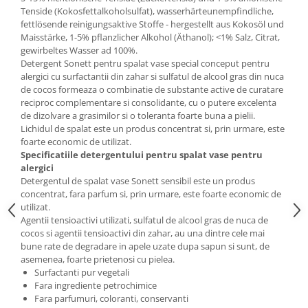
Tenside (Kokosfettalkoholsulfat), wasserhärteunempfindliche,
fettlösende reinigungsaktive Stoffe - hergestellt aus Kokosöl und
Maisstärke, 1-5% pflanzlicher Alkohol (Äthanol); <1% Salz, Citrat,
gewirbeltes Wasser ad 100%.
Detergent Sonett pentru spalat vase special conceput pentru
alergici cu surfactantii din zahar si sulfatul de alcool gras din nuca
de cocos formeaza o combinatie de substante active de curatare
reciproc complementare si consolidante, cu o putere excelenta
de dizolvare a grasimilor si o toleranta foarte buna a pielii.
Lichidul de spalat este un produs concentrat si, prin urmare, este
foarte economic de utilizat.
Specificatiile detergentului pentru spalat vase pentru
alergici
Detergentul de spalat vase Sonett sensibil este un produs
concentrat, fara parfum si, prin urmare, este foarte economic de
utilizat.
Agentii tensioactivi utilizati, sulfatul de alcool gras de nuca de
cocos si agentii tensioactivi din zahar, au una dintre cele mai
bune rate de degradare in apele uzate dupa sapun si sunt, de
asemenea, foarte prietenosi cu pielea.
Surfactanti pur vegetali
Fara ingrediente petrochimice
Fara parfumuri, coloranti, conservanti