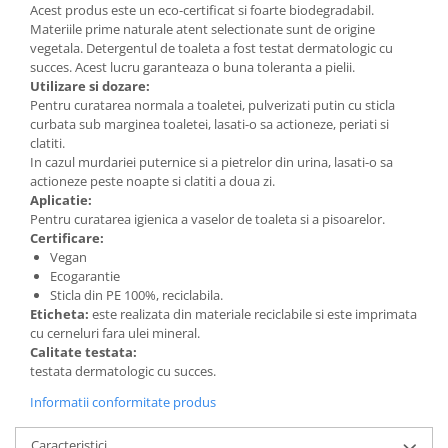
Acest produs este un eco-certificat si foarte biodegradabil.
Materiile prime naturale atent selectionate sunt de origine
vegetala. Detergentul de toaleta a fost testat dermatologic cu
succes. Acest lucru garanteaza o buna toleranta a pielii.
Utilizare si dozare:
Pentru curatarea normala a toaletei, pulverizati putin cu sticla
curbata sub marginea toaletei, lasati-o sa actioneze, periati si
clatiti.
In cazul murdariei puternice si a pietrelor din urina, lasati-o sa
actioneze peste noapte si clatiti a doua zi.
Aplicatie:
Pentru curatarea igienica a vaselor de toaleta si a pisoarelor.
Certificare:
Vegan
Ecogarantie
Sticla din PE 100%, reciclabila.
Eticheta:
este realizata din materiale reciclabile si este imprimata
cu cerneluri fara ulei mineral.
Calitate testata:
testata dermatologic cu succes.
Informatii conformitate produs
Caracteristici