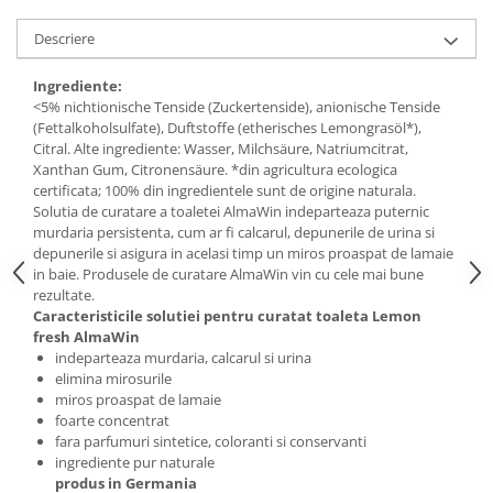
Descriere
Ingrediente:
<5% nichtionische Tenside (Zuckertenside), anionische Tenside
(Fettalkoholsulfate), Duftstoffe (etherisches Lemongrasöl*),
Citral. Alte ingrediente: Wasser, Milchsäure, Natriumcitrat,
Xanthan Gum, Citronensäure. *din agricultura ecologica
certificata; 100% din ingredientele sunt de origine naturala.
Solutia de curatare a toaletei AlmaWin indeparteaza puternic
murdaria persistenta, cum ar fi calcarul, depunerile de urina si
depunerile si asigura in acelasi timp un miros proaspat de lamaie
in baie. Produsele de curatare AlmaWin vin cu cele mai bune
rezultate.
Caracteristicile solutiei pentru curatat toaleta Lemon
fresh AlmaWin
indeparteaza murdaria, calcarul si urina
elimina mirosurile
miros proaspat de lamaie
foarte concentrat
fara parfumuri sintetice, coloranti si conservanti
ingrediente pur naturale
produs in Germania