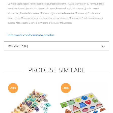
Cuvinte cheie: Jucarii Forme Geometrice, Puzzle din lemn, Puzzle Montessori cu forme, Puzzle
lemn Montessori, Jucarie Montessori din lemn, Puzzle educativ Montessori, Joc de puzzle
Montessori, Puzzle de invatare Montessori, Jucarie de dezvoltare Montessori, Puzzle lemn
pentru copii Montessori, Jucarie de coordonare ochi-mana Montessori, Puzzle lemn forma și
culoare Montessori, Jucarie de invatare a formelor Montessori
Informatii conformitate produs
Review-uri
(6)
PRODUSE SIMILARE
-10%
-10%