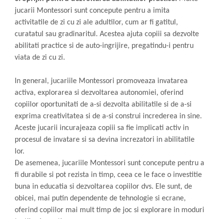
jucarii Montessori sunt concepute pentru a imita
activitatile de zi cu zi ale adultilor, cum ar fi gatitul,
curatatul sau gradinaritul. Acestea ajuta copiii sa dezvolte
abilitati practice si de auto-ingrijire, pregatindu-i pentru
viata de zi cu zi.
In general, jucariile Montessori promoveaza invatarea
activa, explorarea si dezvoltarea autonomiei, oferind
copiilor oportunitati de a-si dezvolta abilitatile si de a-si
exprima creativitatea si de a-si construi increderea in sine.
Aceste jucarii incurajeaza copiii sa fie implicati activ in
procesul de invatare si sa devina increzatori in abilitatile
lor.
De asemenea, jucariile Montessori sunt concepute pentru a
fi durabile si pot rezista in timp, ceea ce le face o investitie
buna in educatia si dezvoltarea copiilor dvs. Ele sunt, de
obicei, mai putin dependente de tehnologie si ecrane,
oferind copiilor mai mult timp de joc si explorare in moduri