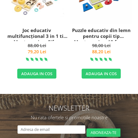
Joc educativ
Puzzle educativ din lemn
multifuncțional 3 in 1 tip
pentru copii tip
Montessori cu Cifre,
Montessori cu 12 forme
88,00 Lei
98,00 Lei
Numărătoare și Forme
79,20 Lei
88,20 Lei
Geometrice
ADAUGA IN COS
ADAUGA IN COS
NEWSLETTER
Nu rata ofertele si promotiile noastre