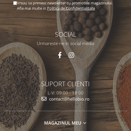
Vreau sa primesc newsletter cu promotiile magazinului.
Afla mai multe in
Politica de Confidentialitate
SOCIAL
Urmareste-ne in social media
SUPORT CLIENTI
L-V: 09:00 - 18:00
contact@hellobio.ro
MAGAZINUL MEU