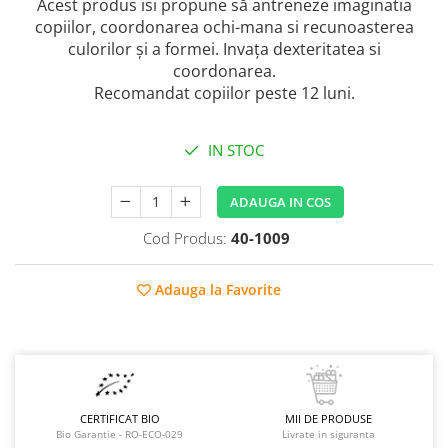
Raceala si gripa
Acest produs isi propune să antreneze imaginatia
Alimente bio pentru copii
copiilor, coordonarea ochi-mana si recunoasterea
Relaxare - Antistres
Condimente si mirodenii
culorilor și a formei. Invața dexteritatea si
Rinichi si afecțiuni renale
coordonarea.
Fara gluten
Sistemul digestiv si afectiuni
Recomandat copiilor peste 12 luni.
digestive
Super alimente
Sistemul endocrin
Semipreparate
IN STOC
Sistemul nervos
Snacks-uri, chips-uri
Sistemul respirator
Deshidratate
ADAUGA IN COS
Slabit
Traditionale romanesti
Somn linistit
Cod Produs:
40-1009
Uleiuri esentiale si de baza
Tradiționale japoneze
Adauga la Favorite
Tofu
Seminte si boabe pentru germinat
Congelate
Promotii alimente
Extracte si esente
CERTIFICAT BIO
MII DE PRODUSE
Bio Garantie - RO-ECO-029
Livrate in siguranta