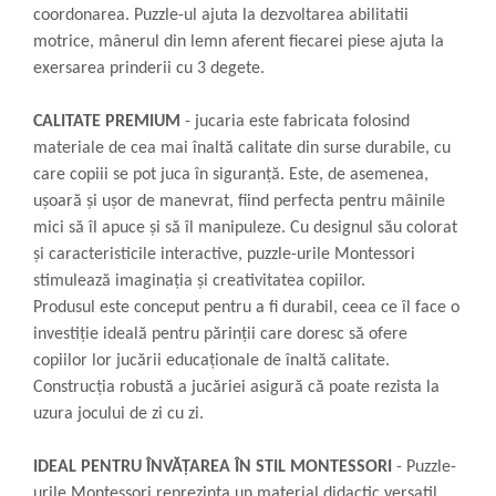
coordonarea. Puzzle-ul ajuta la dezvoltarea abilitatii
motrice, mânerul din lemn aferent fiecarei piese ajuta la
exersarea prinderii cu 3 degete.
CALITATE PREMIUM
- jucaria este fabricata folosind
materiale de cea mai înaltă calitate din surse durabile, cu
care copiii se pot juca în siguranță. Este, de asemenea,
ușoară și ușor de manevrat, fiind perfecta pentru mâinile
mici să îl apuce și să îl manipuleze. Cu designul său colorat
și caracteristicile interactive, puzzle-urile Montessori
stimulează imaginația și creativitatea copiilor.
Produsul este conceput pentru a fi durabil, ceea ce îl face o
investiție ideală pentru părinții care doresc să ofere
copiilor lor jucării educaționale de înaltă calitate.
Construcția robustă a jucăriei asigură că poate rezista la
uzura jocului de zi cu zi.
IDEAL PENTRU ÎNVĂȚAREA ÎN STIL MONTESSORI
- Puzzle-
urile Montessori reprezinta un material didactic versatil