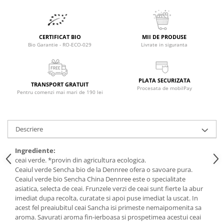
Raceala si gripa
Alimente bio pentru copii
Relaxare - Antistres
Condimente si mirodenii
Rinichi si afecțiuni renale
Fara gluten
CERTIFICAT BIO
MII DE PRODUSE
Sistemul digestiv si afectiuni
Bio Garantie - RO-ECO-029
Livrate in siguranta
digestive
Super alimente
Sistemul endocrin
Semipreparate
Sistemul nervos
PLATA SECURIZATA
Snacks-uri, chips-uri
TRANSPORT GRATUIT
Sistemul respirator
Procesata de mobilPay
Pentru comenzi mai mari de 190 lei
Deshidratate
Slabit
Traditionale romanesti
Somn linistit
Uleiuri esentiale si de baza
Descriere
Tradiționale japoneze
Tofu
Ingrediente:
ceai verde. *provin din agricultura ecologica.
Seminte si boabe pentru germinat
Ceaiul verde Sencha bio de la Dennree ofera o savoare pura.
Congelate
Ceaiul verde bio Sencha China Dennree este o specialitate
asiatica, selecta de ceai. Frunzele verzi de ceai sunt fierte la abur
Promotii alimente
imediat dupa recolta, curatate si apoi puse imediat la uscat. In
Extracte si esente
acest fel preaiubitul ceai Sancha isi primeste nemaipomenita sa
aroma. Savurati aroma fin-ierboasa si prospetimea acestui ceai