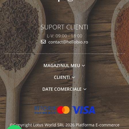
SUPORT CLIENTI
L-V: 09:00 - 18:00
contact@hellobio.ro
MAGAZINUL MEU
CLIENTI
DATE COMERCIALE
©Copyright Lotus World SRL 2026
Platforma E-commerce