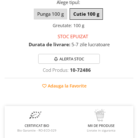
Raceala si gripa
Alege tipul
:
Alimente bio pentru copii
Relaxare - Antistres
Condimente si mirodenii
Punga 100 g
Cutie 100 g
Rinichi si afecțiuni renale
Fara gluten
Sistemul digestiv si afectiuni
Greutate
:
100 g
digestive
Super alimente
STOC EPUIZAT
Sistemul endocrin
Semipreparate
Durata de livrare:
5-7 zile lucratoare
Sistemul nervos
Snacks-uri, chips-uri
Sistemul respirator
ALERTA STOC
Deshidratate
Slabit
Cod Produs:
10-72486
Traditionale romanesti
Somn linistit
Uleiuri esentiale si de baza
Tradiționale japoneze
Adauga la Favorite
Tofu
Seminte si boabe pentru germinat
Congelate
Promotii alimente
CERTIFICAT BIO
MII DE PRODUSE
Extracte si esente
Bio Garantie - RO-ECO-029
Livrate in siguranta