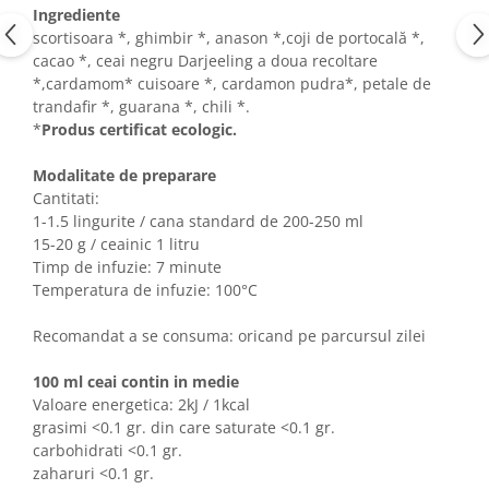
Ingrediente
scortisoara *, ghimbir *, anason *,coji de portocală *,
cacao *, ceai negru Darjeeling a doua recoltare
*,cardamom* cuisoare *, cardamon pudra*, petale de
trandafir *, guarana *, chili *.
*
Produs certificat ecologic.
Modalitate de preparare
Cantitati:
1-1.5 lingurite / cana standard de 200-250 ml
15-20 g / ceainic 1 litru
Timp de infuzie: 7 minute
Temperatura de infuzie: 100°C
Recomandat a se consuma: oricand pe parcursul zilei
100 ml ceai contin in medie
Valoare energetica: 2kJ / 1kcal
grasimi <0.1 gr. din care saturate <0.1 gr.
carbohidrati <0.1 gr.
zaharuri <0.1 gr.