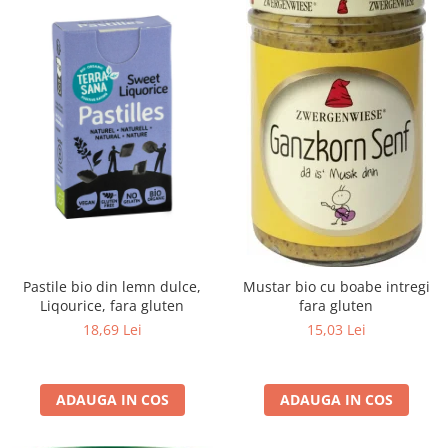
Raceala si gripa
Alimente bio pentru copii
Relaxare - Antistres
Condimente si mirodenii
Rinichi si afecțiuni renale
Fara gluten
Sistemul digestiv si afectiuni
digestive
Super alimente
Sistemul endocrin
Semipreparate
Sistemul nervos
Snacks-uri, chips-uri
Sistemul respirator
Deshidratate
Slabit
Traditionale romanesti
Somn linistit
Uleiuri esentiale si de baza
Tradiționale japoneze
Pastile bio din lemn dulce,
Mustar bio cu boabe intregi
Tofu
Liqourice, fara gluten
fara gluten
Seminte si boabe pentru germinat
18,69 Lei
15,03 Lei
Congelate
Promotii alimente
ADAUGA IN COS
ADAUGA IN COS
Extracte si esente