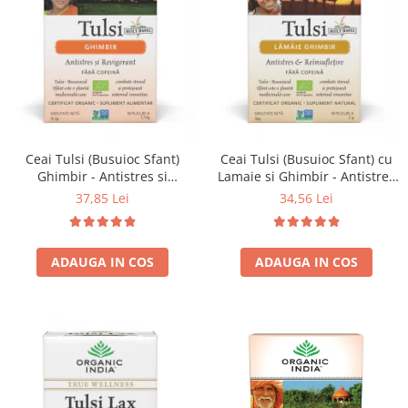
Ceai Tulsi (Busuioc Sfant)
Ceai Tulsi (Busuioc Sfant) cu
Ghimbir - Antistres si
Lamaie si Ghimbir - Antistres
Revigorant
& Reinsufletire
37,85 Lei
34,56 Lei
ADAUGA IN COS
ADAUGA IN COS