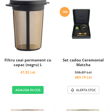
-10%
Filtru ceai permanent cu
Set cadou Ceremonial
capac (negru) L
Matcha
47,92 Lei
536,87 Lei
483,19 Lei
ADAUGA IN COS
ALERTA STOC