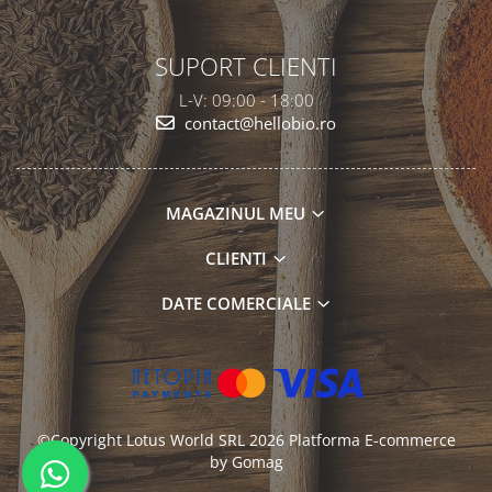
SUPORT CLIENTI
L-V: 09:00 - 18:00
contact@hellobio.ro
MAGAZINUL MEU
CLIENTI
DATE COMERCIALE
©Copyright Lotus World SRL 2026
Platforma E-commerce
by Gomag