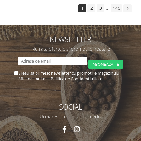
1
2
3
...
146
NEWSLETTER
Nu rata ofertele si promotiile noastre
Vreau sa primesc newsletter cu promotiile magazinului.
Afla mai multe in
Politica de Confidentialitate
SOCIAL
Urmareste-ne in social media