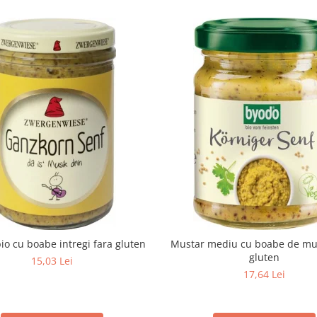
io cu boabe intregi fara gluten
Mustar mediu cu boabe de mus
gluten
15,03 Lei
17,64 Lei