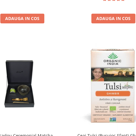
ADAUGA IN COS
ADAUGA IN COS
 cadou Ceremonial Matcha
Ceai Tulsi (Busuioc Sfant) Gh