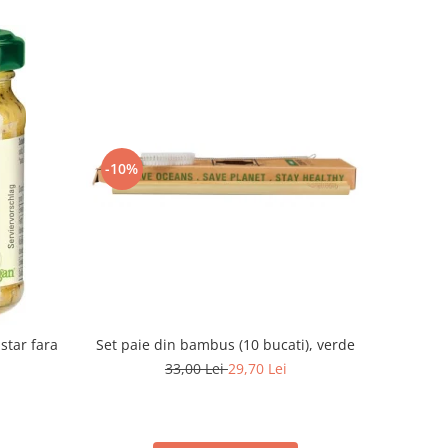
-10%
Set paie din bambus (10 bucati), verde
tar fara
33,00 Lei
29,70 Lei