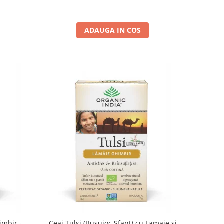
ADAUGA IN COS
imbir -
Ceai Tulsi (Busuioc Sfant) cu Lamaie si