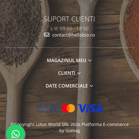
SUPORT CLIENTI
L-V: 09:00 - 18:00
contact@hellobio.ro
MAGAZINUL MEU
CLIENTI
DATE COMERCIALE
©Copyright Lotus World SRL 2026
Platforma E-commerce
by Gomag