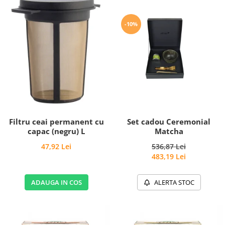
-10%
Filtru ceai permanent cu
Set cadou Ceremonial
capac (negru) L
Matcha
47,92 Lei
536,87 Lei
483,19 Lei
ADAUGA IN COS
ALERTA STOC