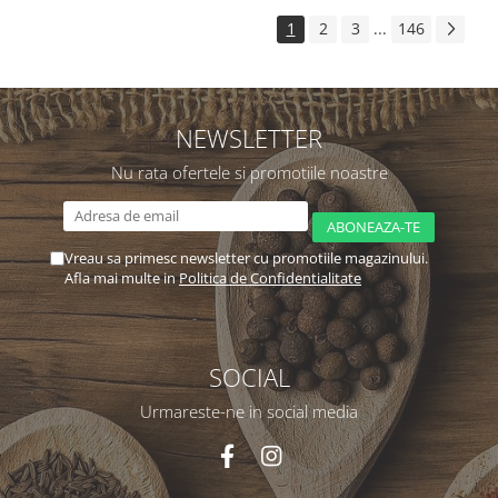
1
2
3
...
146
NEWSLETTER
Nu rata ofertele si promotiile noastre
Vreau sa primesc newsletter cu promotiile magazinului.
Afla mai multe in
Politica de Confidentialitate
SOCIAL
Urmareste-ne in social media