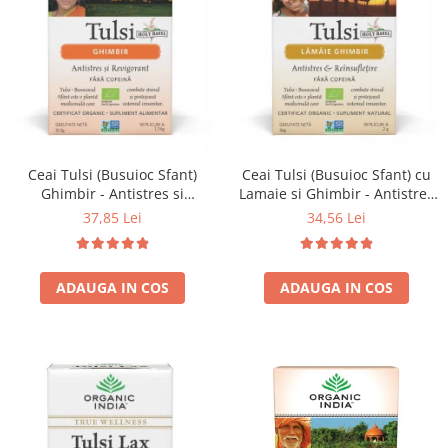
Ceai Tulsi (Busuioc Sfant)
Ceai Tulsi (Busuioc Sfant) cu
Ghimbir - Antistres si
Lamaie si Ghimbir - Antistres
Revigorant
& Reinsufletire
37,85 Lei
34,56 Lei
ADAUGA IN COS
ADAUGA IN COS