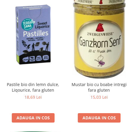
Raceala si gripa
Alimente bio pentru copii
Relaxare - Antistres
Condimente si mirodenii
Rinichi si afecțiuni renale
Fara gluten
Sistemul digestiv si afectiuni
digestive
Super alimente
Sistemul endocrin
Semipreparate
Sistemul nervos
Snacks-uri, chips-uri
Sistemul respirator
Deshidratate
Slabit
Traditionale romanesti
Somn linistit
Uleiuri esentiale si de baza
Tradiționale japoneze
Pastile bio din lemn dulce,
Mustar bio cu boabe intregi
Tofu
Liqourice, fara gluten
fara gluten
Seminte si boabe pentru germinat
18,69 Lei
15,03 Lei
Congelate
Promotii alimente
ADAUGA IN COS
ADAUGA IN COS
Extracte si esente