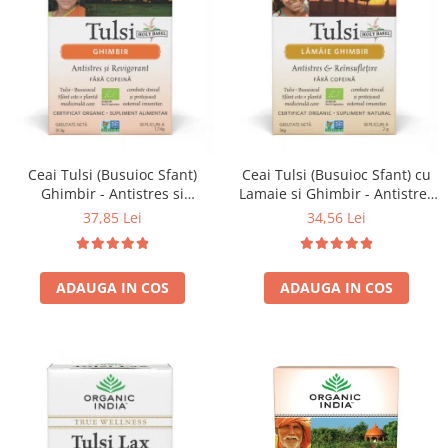
Ceai Tulsi (Busuioc Sfant)
Ceai Tulsi (Busuioc Sfant) cu
Ghimbir - Antistres si
Lamaie si Ghimbir - Antistres
Revigorant
& Reinsufletire
37,85 Lei
34,56 Lei
ADAUGA IN COS
ADAUGA IN COS