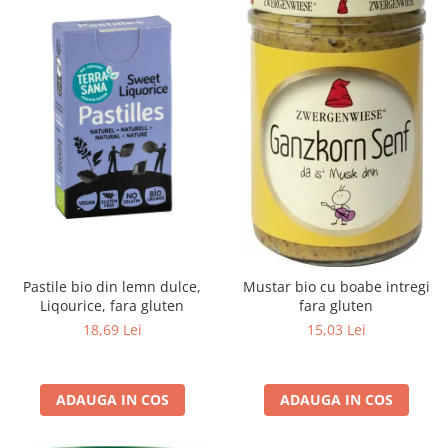
Raceala si gripa
Alimente bio pentru copii
Relaxare - Antistres
Condimente si mirodenii
Rinichi si afecțiuni renale
Fara gluten
Sistemul digestiv si afectiuni
digestive
Super alimente
Sistemul endocrin
Semipreparate
Sistemul nervos
Snacks-uri, chips-uri
Sistemul respirator
Deshidratate
Slabit
Traditionale romanesti
Somn linistit
Uleiuri esentiale si de baza
Tradiționale japoneze
Pastile bio din lemn dulce,
Mustar bio cu boabe intregi
Tofu
Liqourice, fara gluten
fara gluten
Seminte si boabe pentru germinat
18,69 Lei
15,03 Lei
Congelate
Promotii alimente
ADAUGA IN COS
ADAUGA IN COS
Extracte si esente