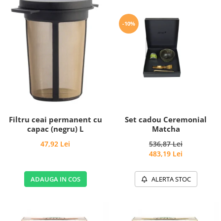
-10%
Filtru ceai permanent cu
Set cadou Ceremonial
capac (negru) L
Matcha
47,92 Lei
536,87 Lei
483,19 Lei
ADAUGA IN COS
ALERTA STOC