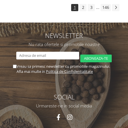
1
2
3
...
146
NEWSLETTER
Nu rata ofertele si promotiile noastre
Vreau sa primesc newsletter cu promotiile magazinului.
Afla mai multe in
Politica de Confidentialitate
SOCIAL
Urmareste-ne in social media