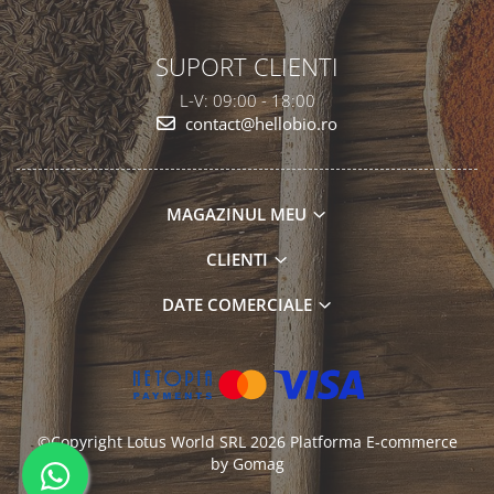
SUPORT CLIENTI
L-V: 09:00 - 18:00
contact@hellobio.ro
MAGAZINUL MEU
CLIENTI
DATE COMERCIALE
©Copyright Lotus World SRL 2026
Platforma E-commerce
by Gomag