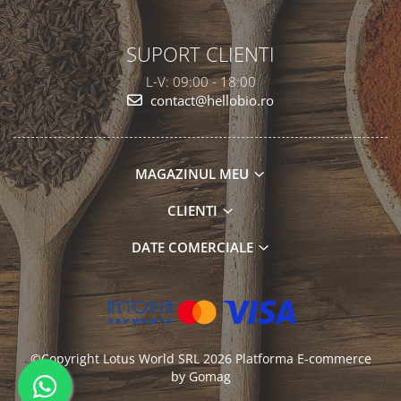
SUPORT CLIENTI
L-V: 09:00 - 18:00
contact@hellobio.ro
MAGAZINUL MEU
CLIENTI
DATE COMERCIALE
©Copyright Lotus World SRL 2026
Platforma E-commerce
by Gomag