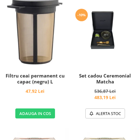
-10%
Filtru ceai permanent cu
Set cadou Ceremonial
capac (negru) L
Matcha
47,92 Lei
536,87 Lei
483,19 Lei
ADAUGA IN COS
ALERTA STOC