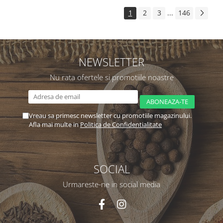
1
2
3
...
146
NEWSLETTER
Nu rata ofertele si promotiile noastre
Vreau sa primesc newsletter cu promotiile magazinului.
Afla mai multe in
Politica de Confidentialitate
SOCIAL
Urmareste-ne in social media