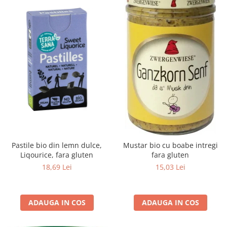
Raceala si gripa
Alimente bio pentru copii
Relaxare - Antistres
Condimente si mirodenii
Rinichi si afecțiuni renale
Fara gluten
Sistemul digestiv si afectiuni
digestive
Super alimente
Sistemul endocrin
Semipreparate
Sistemul nervos
Snacks-uri, chips-uri
Sistemul respirator
Deshidratate
Slabit
Traditionale romanesti
Somn linistit
Uleiuri esentiale si de baza
Tradiționale japoneze
Pastile bio din lemn dulce,
Mustar bio cu boabe intregi
Tofu
Liqourice, fara gluten
fara gluten
Seminte si boabe pentru germinat
18,69 Lei
15,03 Lei
Congelate
Promotii alimente
ADAUGA IN COS
ADAUGA IN COS
Extracte si esente