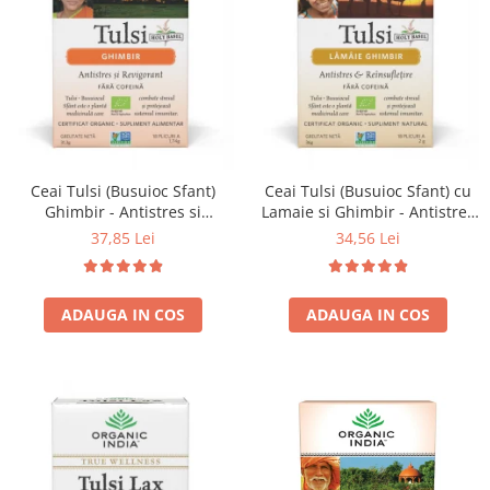
Ceai Tulsi (Busuioc Sfant)
Ceai Tulsi (Busuioc Sfant) cu
Ghimbir - Antistres si
Lamaie si Ghimbir - Antistres
Revigorant
& Reinsufletire
37,85 Lei
34,56 Lei
ADAUGA IN COS
ADAUGA IN COS