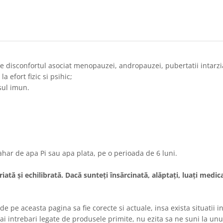
e disconfortul asociat menopauzei, andropauzei, pubertatii intarzia
 efort fizic si psihic;
sul imun.
ahar de apa Pi sau apa plata, pe o perioada de 6 luni.
iată și echilibrată. Dacă sunteți însărcinată, alăptați, luați med
de pe aceasta pagina sa fie corecte si actuale, insa exista situatii
 ai intrebari legate de produsele primite, nu ezita sa ne suni la unu