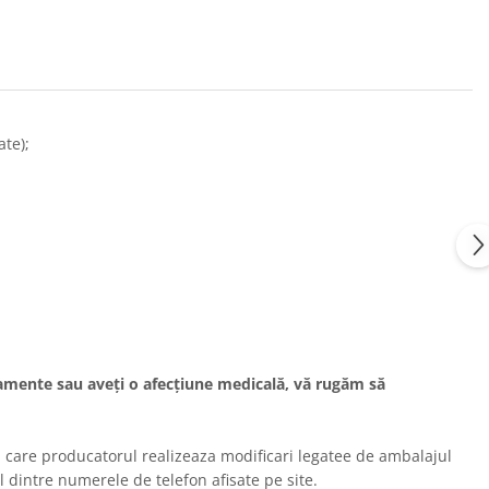
te);
icamente sau aveți o afecțiune medicală, vă rugăm să
 in care producatorul realizeaza modificari legatee de ambalajul
l dintre numerele de telefon afisate pe site.