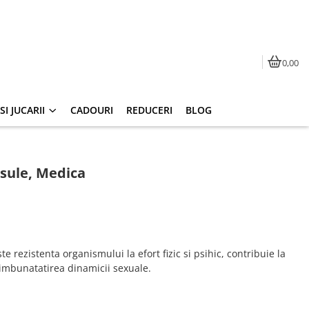
0,00
I JUCARII
CADOURI
REDUCERI
BLOG
sule, Medica
te rezistenta organismului la efort fizic si psihic, contribuie la
 imbunatatirea dinamicii sexuale.