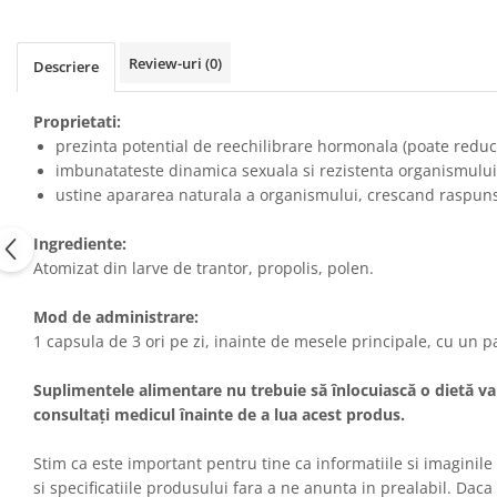
Raceala si gripa
Alimente bio pentru copii
Relaxare - Antistres
Condimente si mirodenii
Rinichi si afecțiuni renale
Review-uri
(0)
Descriere
Fara gluten
Sistemul digestiv si afectiuni
digestive
Super alimente
Proprietati:
Sistemul endocrin
prezinta potential de reechilibrare hormonala (poate reduc
Semipreparate
Sistemul nervos
imbunatateste dinamica sexuala si rezistenta organismului la
Snacks-uri, chips-uri
ustine apararea naturala a organismului, crescand raspun
Sistemul respirator
Deshidratate
Slabit
Ingrediente:
Traditionale romanesti
Somn linistit
Atomizat din larve de trantor, propolis, polen.
Uleiuri esentiale si de baza
Tradiționale japoneze
Mod de administrare:
Tofu
1 capsula de 3 ori pe zi, inainte de mesele principale, cu un p
Seminte si boabe pentru germinat
Suplimentele alimentare nu trebuie să înlocuiască o dietă var
Congelate
consultați medicul înainte de a lua acest produs.
Promotii alimente
Extracte si esente
Stim ca este important pentru tine ca informatiile si imaginile 
si specificatiile produsului fara a ne anunta in prealabil. Daca