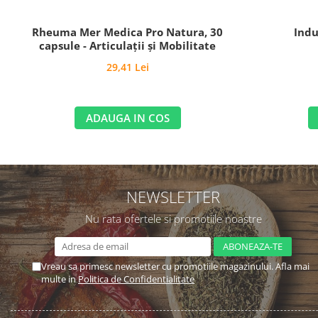
Rheuma Mer Medica Pro Natura, 30
Indu
capsule - Articulații și Mobilitate
29,41 Lei
ADAUGA IN COS
NEWSLETTER
Nu rata ofertele si promotiile noastre
Vreau sa primesc newsletter cu promotiile magazinului. Afla mai
multe in
Politica de Confidentialitate