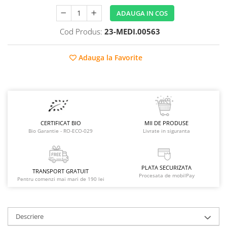
Raceala si gripa
Alimente bio pentru copii
ADAUGA IN COS
Relaxare - Antistres
Condimente si mirodenii
Rinichi si afecțiuni renale
Cod Produs:
23-MEDI.00563
Fara gluten
Sistemul digestiv si afectiuni
digestive
Super alimente
Adauga la Favorite
Sistemul endocrin
Semipreparate
Sistemul nervos
Snacks-uri, chips-uri
Sistemul respirator
Deshidratate
Slabit
Traditionale romanesti
Somn linistit
CERTIFICAT BIO
MII DE PRODUSE
Uleiuri esentiale si de baza
Tradiționale japoneze
Bio Garantie - RO-ECO-029
Livrate in siguranta
Tofu
Seminte si boabe pentru germinat
PLATA SECURIZATA
TRANSPORT GRATUIT
Procesata de mobilPay
Congelate
Pentru comenzi mai mari de 190 lei
Promotii alimente
Extracte si esente
Descriere