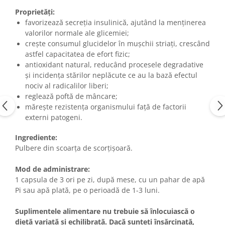
Proprietăți:
favorizează secreția insulinică, ajutând la menținerea
valorilor normale ale glicemiei;
crește consumul glucidelor în mușchii striați, crescând
astfel capacitatea de efort fizic;
antioxidant natural, reducând procesele degradative
și incidența stărilor neplăcute ce au la bază efectul
nociv al radicalilor liberi;
reglează poftă de mâncare;
mărește rezistența organismului față de factorii
externi patogeni.
Ingrediente:
Pulbere din scoarța de scorțișoară.
Mod de administrare:
1 capsula de 3 ori pe zi, după mese, cu un pahar de apă
Pi sau apă plată, pe o perioadă de 1-3 luni.
Suplimentele alimentare nu trebuie să înlocuiască o
dietă variată și echilibrată. Dacă sunteți însărcinată,