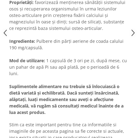
Proprietăți:
favorizează menținerea sănătății sistemului
osos și recuperarea organismului în urma leziunilor
osteo-articulare prin creșterea fixării calciului și
magneziului în oase și dinți; sursă de silicați, substanțe
ce reprezintă baza sistemului osteo-articular.
Ingrediente:
Pulbere din părți aeriene de coada calului
190 mg/capsulă.
Mod de utilizare:
1 capsulă de 3 ori pe zi, după mese, cu
un pahar de apă Pi sau apă plată, pe o perioadă de 6
luni.
Suplimentele alimentare nu trebuie să înlocuiască o
dietă variată și echilibrată. Dacă sunteți însărcinată,
alăptați, luați medicamente sau aveți o afecțiune
medicală, vă rugăm să consultați medicul înainte de a
lua acest produs.
Stim ca este important pentru tine ca informatiile si
imaginile de pe aceasta pagina sa fie corecte si actuale,
insa exista situatii in care producatorul realizeaza