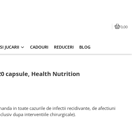
0,00
I JUCARII
CADOURI
REDUCERI
BLOG
0 capsule, Health Nutrition
nda in toate cazurile de infectii recidivante, de afectiuni
lusiv dupa interventiile chirurgicale).