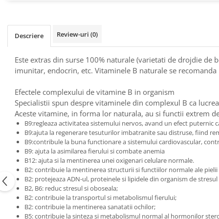
Raceala si gripa
Alimente bio pentru copii
Relaxare - Antistres
Condimente si mirodenii
Rinichi si afecțiuni renale
Review-uri
(0)
Fara gluten
Descriere
Sistemul digestiv si afectiuni
digestive
Super alimente
Este extras din surse 100% naturale (varietati de drojdie de 
Sistemul endocrin
Semipreparate
imunitar, endocrin, etc. Vitaminele B naturale se recomanda in
Sistemul nervos
Snacks-uri, chips-uri
Sistemul respirator
Efectele complexului de vitamine B in organism
Deshidratate
Slabit
Specialistii spun despre vitaminele din complexul B ca lucrea
Traditionale romanesti
Somn linistit
Aceste vitamine, in forma lor naturala, au si functii extrem d
B9:regleaza activitatea sistemului nervos, avand un efect puternic ca
Uleiuri esentiale si de baza
Tradiționale japoneze
B9:ajuta la regenerare tesuturilor imbatranite sau distruse, fiind r
Tofu
B9:contribule la buna functionare a sistemului cardiovascular, contr
B9: ajuta la asimilarea fierului si combate anemia
Seminte si boabe pentru germinat
B12: ajuta si la mentinerea unei oxigenari celulare normale.
B2: contribuie la mentinerea structurii si functiilor normale ale pieli
Congelate
B2: protejeaza ADN-ul, proteinele si lipidele din organism de stresul 
Promotii alimente
B2, B6: reduc stresul si oboseala;
B2: contribuie la transportul si metabolismul fierului;
Extracte si esente
B2: contribuie la mentinerea sanatatii ochilor;
B5: contribuie la sinteza si metabolismul normal al hormonilor stero