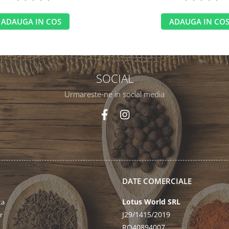
ADAUGA IN COS
ADAUGA IN CO
SOCIAL
Urmareste-ne in social media
DATE COMERCIALE
Lotus World SRL
ta
J29/1415/2019
r
RO40894007