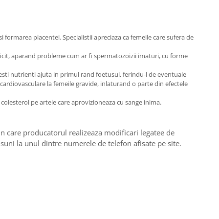
i formarea placentei. Specialistii apreciaza ca femeile care sufera de
deficit, aparand probleme cum ar fi spermatozoizii imaturi, cu forme
sti nutrienti ajuta in primul rand foetusul, ferindu-l de eventuale
 cardiovasculare la femeile gravide, inlaturand o parte din efectele
 colesterol pe artele care aprovizioneaza cu sange inima.
i in care producatorul realizeaza modificari legatee de
 suni la unul dintre numerele de telefon afisate pe site.