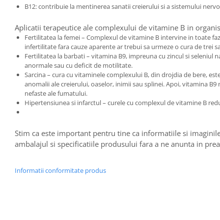
B12: contribuie la mentinerea sanatii creierului si a sistemului nervo
Aplicatii terapeutice ale complexului de vitamine B in organ
Fertilitatea la femei – Complexul de vitamine B intervine in toate fa
infertilitate fara cauze aparente ar trebui sa urmeze o cura de tre
Fertilitatea la barbati – vitamina B9, impreuna cu zincul si seleniul 
anormale sau cu deficit de motilitate.
Sarcina – cura cu vitaminele complexului B, din drojdia de bere, este
anomalii ale creierului, oaselor, inimii sau splinei. Apoi, vitamina 
nefaste ale fumatului.
Hipertensiunea si infarctul – curele cu complexul de vitamine B redu
Stim ca este important pentru tine ca informatiile si imaginile
ambalajul si specificatiile produsului fara a ne anunta in prea
Informatii conformitate produs