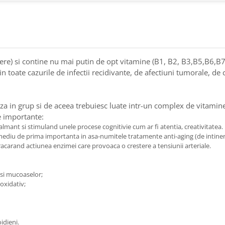
bere) si contine nu mai putin de opt vitamine (B1, B2, B3,B5,B6,B7
 toate cazurile de infectii recidivante, de afectiuni tumorale, de c
za in grup si de aceea trebuiesc luate intr-un complex de vitamin
e importante:
lmant si stimuland unele procese cognitivie cum ar fi atentia, creativitatea.
emediu de prima importanta in asa-numitele tratamente anti-aging (de intineri
acarand actiunea enzimei care provoaca o crestere a tensiunii arteriale.
i si mucoaselor;
oxidativ;
idieni.