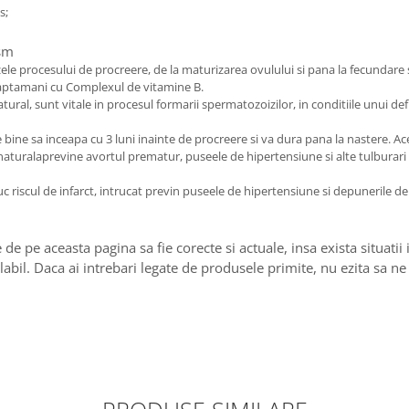
s;
ism
zele procesului de procreere, de la maturizarea ovulului si pana la fecundare s
i saptamani cu Complexul de vitamine B.
natural, sunt vitale in procesul formarii spermatozoizilor, in conditiile unui 
 bine sa inceapa cu 3 luni inainte de procreere si va dura pana la nastere. Ace
B9 naturalaprevine avortul prematur, puseele de hipertensiune si alte tulburari
c riscul de infarct, intrucat previn puseele de hipertensiune si depunerile de
 de pe aceasta pagina sa fie corecte si actuale, insa exista situati
labil. Daca ai intrebari legate de produsele primite, nu ezita sa ne