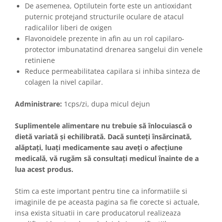
De asemenea, Optilutein forte este un antioxidant
puternic protejand structurile oculare de atacul
radicalilor liberi de oxigen
Flavonoidele prezente in afin au un rol capilaro-
protector imbunatatind drenarea sangelui din venele
retiniene
Reduce permeabilitatea capilara si inhiba sinteza de
colagen la nivel capilar.
Administrare:
1cps/zi, dupa micul dejun
Suplimentele alimentare nu trebuie să înlocuiască o
dietă variată și echilibrată. Dacă sunteți însărcinată,
alăptați, luați medicamente sau aveți o afecțiune
medicală, vă rugăm să consultați medicul înainte de a
lua acest produs.
Stim ca este important pentru tine ca informatiile si
imaginile de pe aceasta pagina sa fie corecte si actuale,
insa exista situatii in care producatorul realizeaza