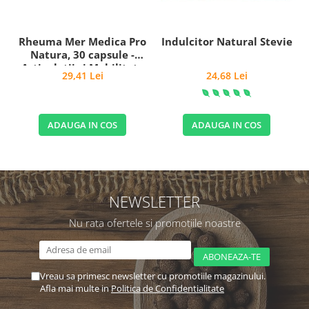
Rheuma Mer Medica Pro
Indulcitor Natural Stevie
Natura, 30 capsule -
Articulații și Mobilitate
29,41 Lei
24,68 Lei
ADAUGA IN COS
ADAUGA IN COS
NEWSLETTER
Nu rata ofertele si promotiile noastre
Vreau sa primesc newsletter cu promotiile magazinului.
Afla mai multe in
Politica de Confidentialitate