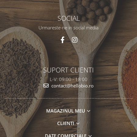
SOCIAL
Urmareste-ne in social media
SUPORT CLIENTI
L-V: 09:00 - 18:00
contact@hellobio.ro
MAGAZINUL MEU
CLIENTI
DATE COMERCIALE