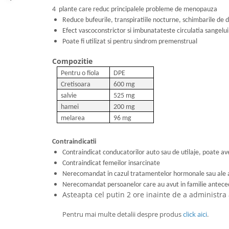
4 plante care reduc principalele probleme de menopauza
Reduce bufeurile, transpiratiile nocturne, schimbarile de d
Efect vascoconstrictor si imbunatateste circulatia sangelui
Poate fi utilizat si pentru sindrom premenstrual
Compozitie
1 fiola pe zi , dupa-ami
Pentru o fiola
DPE
Cretisoara
600 mg
salvie
525 mg
hamei
200 mg
melarea
96 mg
Contraindicatii
Contraindicat conducatorilor auto sau de utilaje, poate av
Contraindicat femeilor insarcinate
Nerecomandat in cazul tratamentelor hormonale sau ale a
Nerecomandat persoanelor care au avut in familie antece
Asteapta cel putin 2 ore inainte de a administr
Pentru mai multe detalii despre produs
click aici
.