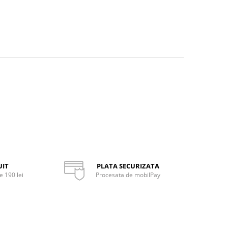
UIT
PLATA SECURIZATA
 190 lei
Procesata de mobilPay