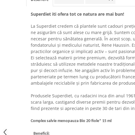
Raceala si gripa
Alimente bio pentru copii
Relaxare - Antistres
Condimente si mirodenii
Superdiet iti ofera tot ce natura are mai bun!
Rinichi si afecțiuni renale
Fara gluten
Sistemul digestiv si afectiuni
La Superdiet credem că plantele sunt cadouri prețio
digestive
Super alimente
ne asigurăm că sunt alese cu mare grijă. Suntem con
Sistemul endocrin
necesar pentru sănătatea generală. În acest scop,
Semipreparate
fondatorului și medicului naturist, Rene Haussin. Exp
Sistemul nervos
Snacks-uri, chips-uri
practicilor organice și implicați activ – sunt pasionaț
Sistemul respirator
Ei selectează materii prime premium, dezvoltă form
Deshidratate
Slabit
străduiesc să utilizeze metodele noastre tradiționale
Traditionale romanesti
Somn linistit
pur și decoct-infuzie. Ne angajăm activ în probleme
parteneriate pe termen lung cu producătorii francez
Uleiuri esentiale si de baza
Tradiționale japoneze
ambalajele reciclabile și prin fabricarea de produse
Tofu
Produsele Superdiet, cu radacini inca din anul 196
Seminte si boabe pentru germinat
scara larga, castigand diverse premii pentru dezvo
Congelate
fiind prezente si apreciate in peste 30 de tari din i
Promotii alimente
Complex salvie menopauza Bio 20 fiole* 15 ml
Extracte si esente
Beneficii: