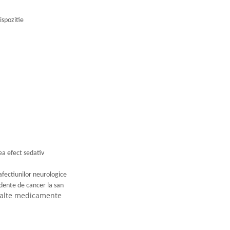
ispozitie
aza pe o perioada de maxim 15 zile
ea efect sedativ
fectiunilor neurologice
dente de cancer la san
a alte medicamente