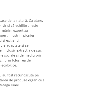
ase de la natură. Ca atare,
vinși că echilibrul este
 urmărim expertiza
erții noștri – pionierii
i și exigenți.
ule adaptate și se
, inclusiv extracția de suc
le sociale și de mediu prin
i, prin folosirea de
 ecologice.
1, au fost recunoscute pe
ltarea de produse organice si
ntreaga lume.