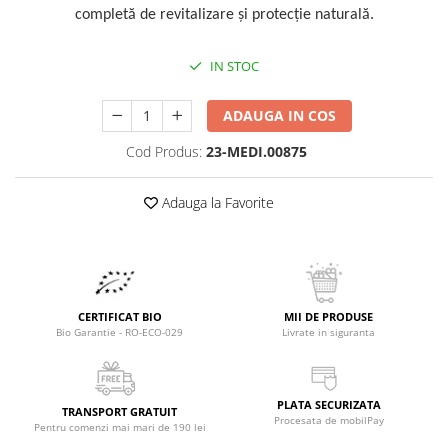
Raceala si gripa
Alimente bio pentru copii
completă de revitalizare și protecție naturală.
Relaxare - Antistres
Condimente si mirodenii
Rinichi si afecțiuni renale
IN STOC
Fara gluten
Sistemul digestiv si afectiuni
digestive
Super alimente
ADAUGA IN COS
Sistemul endocrin
Semipreparate
Sistemul nervos
Cod Produs:
23-MEDI.00875
Snacks-uri, chips-uri
Sistemul respirator
Deshidratate
Adauga la Favorite
Slabit
Traditionale romanesti
Somn linistit
Uleiuri esentiale si de baza
Tradiționale japoneze
Tofu
CERTIFICAT BIO
MII DE PRODUSE
Seminte si boabe pentru germinat
Bio Garantie - RO-ECO-029
Livrate in siguranta
Congelate
Promotii alimente
PLATA SECURIZATA
TRANSPORT GRATUIT
Extracte si esente
Procesata de mobilPay
Pentru comenzi mai mari de 190 lei