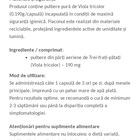
Produsul conține pulbere pură de Viola tricolor
(0.190g/capsulă) încapsulată în condiții de maximă
siguranță igienică. Flaconul este realizat din materiale
reciclabile, protejând ingredientele active de umiditate și
lumină.
Ingrediente / comprimat:
pulbere din părți aeriene de Trei-frați-pătați
(Viola tricolor) – 190 mg
Mod de utilizare:
Se administrează câte 1 capsulă de 3 ori pe zi, după mesele
principale, împreună cu un pahar mare de apă plată.
Pentru rezultate optime, se recomandă o cură de minimum
2-3 săptămâni sau până la dispariția completă a
simptomatologiei.
Atenționări pentru suplimente alimentare
Suplimentele alimentare nu înlocuiesc o dietă variată,