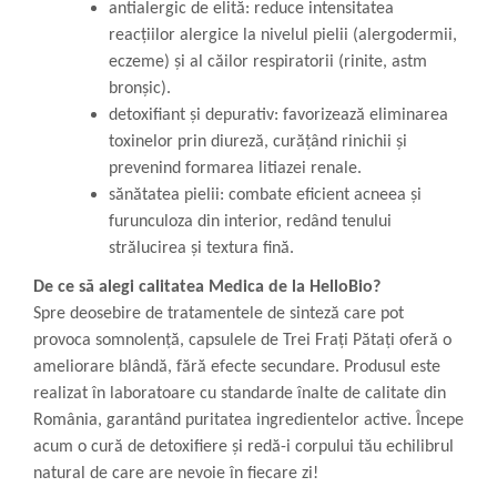
antialergic de elită: reduce intensitatea
reacțiilor alergice la nivelul pielii (alergodermii,
eczeme) și al căilor respiratorii (rinite, astm
bronșic).
detoxifiant și depurativ: favorizează eliminarea
toxinelor prin diureză, curățând rinichii și
prevenind formarea litiazei renale.
sănătatea pielii: combate eficient acneea și
furunculoza din interior, redând tenului
strălucirea și textura fină.
De ce să alegi calitatea Medica de la HelloBio?
Spre deosebire de tratamentele de sinteză care pot
provoca somnolență, capsulele de Trei Frați Pătați oferă o
ameliorare blândă, fără efecte secundare. Produsul este
realizat în laboratoare cu standarde înalte de calitate din
România, garantând puritatea ingredientelor active. Începe
acum o cură de detoxifiere și redă-i corpului tău echilibrul
natural de care are nevoie în fiecare zi!