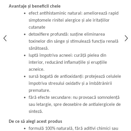
Avantaje și beneficii cheie
efect antihistaminic natural: ameliorează rapid
simptomele rinitei alergice și ale iritațiilor
cutanate
detoxifiere profundă: susține eliminarea
toxinelor din sânge și stimulează funcția renală
sănătoasă.
luptă împotriva acneei: curăță pielea din
interior, reducând inflamațiile și erupțiile
acneice.
sursă bogată de antioxidanți: protejează celulele
împotriva stresului oxidativ și a îmbătrânirii
premature.
fără efecte secundare: nu provoacă somnolență
sau letargie, spre deosebire de antialergicele de
sinteză.
De ce să alegi acest produs
formulă 100% naturală, fără aditivi chimici sau