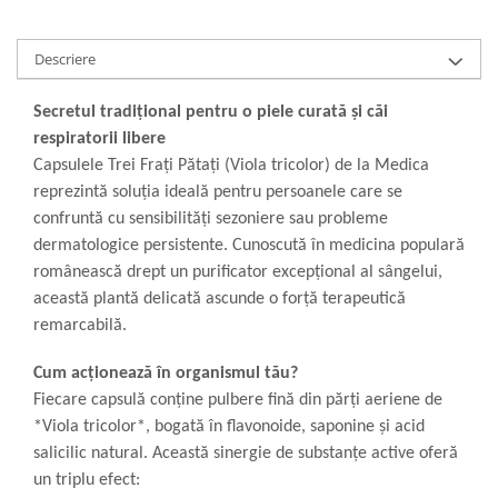
Descriere
Secretul tradițional pentru o piele curată și căi
respiratorii libere
Capsulele Trei Frați Pătați (Viola tricolor) de la Medica
reprezintă soluția ideală pentru persoanele care se
confruntă cu sensibilități sezoniere sau probleme
dermatologice persistente. Cunoscută în medicina populară
românească drept un purificator excepțional al sângelui,
această plantă delicată ascunde o forță terapeutică
remarcabilă.
Cum acționează în organismul tău?
Fiecare capsulă conține pulbere fină din părți aeriene de
*Viola tricolor*, bogată în flavonoide, saponine și acid
salicilic natural. Această sinergie de substanțe active oferă
un triplu efect: