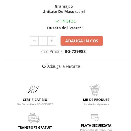
Raceala si gripa
Alimente bio pentru copii
Gramaj:
5
Relaxare - Antistres
Unitate De Masura:
ml
Condimente si mirodenii
Rinichi si afecțiuni renale
IN STOC
Fara gluten
Sistemul digestiv si afectiuni
Durata de livrare:
1
digestive
Super alimente
Sistemul endocrin
Semipreparate
ADAUGA IN COS
Sistemul nervos
Snacks-uri, chips-uri
Cod Produs:
BG-729988
Sistemul respirator
Deshidratate
Slabit
Adauga la Favorite
Traditionale romanesti
Somn linistit
Uleiuri esentiale si de baza
Tradiționale japoneze
Tofu
Seminte si boabe pentru germinat
CERTIFICAT BIO
MII DE PRODUSE
Congelate
Bio Garantie - RO-ECO-029
Livrate in siguranta
Promotii alimente
Extracte si esente
PLATA SECURIZATA
TRANSPORT GRATUIT
Procesata de mobilPay