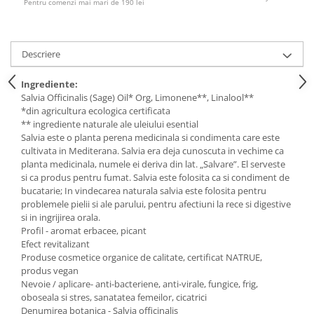
Pentru comenzi mai mari de 190 lei
Descriere
Ingrediente:
Salvia Officinalis (Sage) Oil* Org, Limonene**, Linalool**
*din agricultura ecologica certificata
** ingrediente naturale ale uleiului esential
Salvia este o planta perena medicinala si condimenta care este
cultivata in Mediterana. Salvia era deja cunoscuta in vechime ca
planta medicinala, numele ei deriva din lat. „Salvare”. El serveste
si ca produs pentru fumat. Salvia este folosita ca si condiment de
bucatarie; In vindecarea naturala salvia este folosita pentru
problemele pielii si ale parului, pentru afectiuni la rece si digestive
si in ingrijirea orala.
Profil - aromat erbacee, picant
Efect revitalizant
Produse cosmetice organice de calitate, certificat NATRUE,
produs vegan
Nevoie / aplicare- anti-bacteriene, anti-virale, fungice, frig,
oboseala si stres, sanatatea femeilor, cicatrici
Denumirea botanica - Salvia officinalis