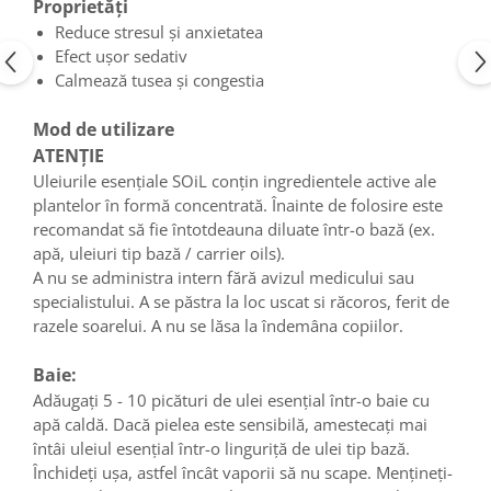
Proprietăți
Reduce stresul și anxietatea
Efect ușor sedativ
Calmează tusea și congestia
Mod de utilizare
ATENȚIE
Uleiurile esențiale SOiL conțin ingredientele active ale
plantelor în formă concentrată. Înainte de folosire este
recomandat să fie întotdeauna diluate într-o bază (ex.
apă, uleiuri tip bază / carrier oils).
A nu se administra intern fără avizul medicului sau
specialistului. A se păstra la loc uscat si răcoros, ferit de
razele soarelui. A nu se lăsa la îndemâna copiilor.
Baie:
Adăugați 5 - 10 picături de ulei esențial într-o baie cu
apă caldă. Dacă pielea este sensibilă, amestecați mai
întâi uleiul esențial într-o linguriță de ulei tip bază.
Închideți ușa, astfel încât vaporii să nu scape. Mențineți-