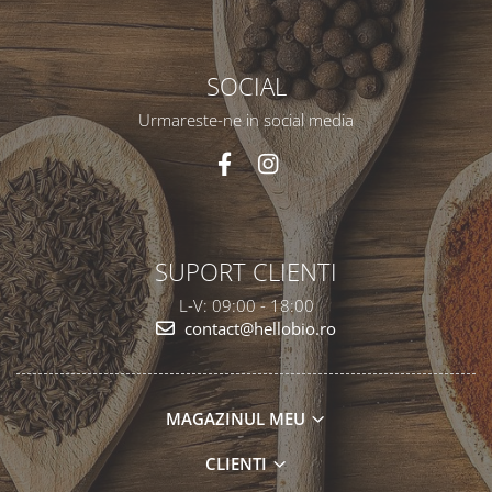
SOCIAL
Urmareste-ne in social media
SUPORT CLIENTI
L-V: 09:00 - 18:00
contact@hellobio.ro
MAGAZINUL MEU
CLIENTI