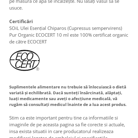
pe măsură ce apa se încălzește. Nu lăsați vasul să se
usuce.
Certificări
SOiL Ulei Esențial Chiparos (Cupressus sempervirens)
Pur Organic ECOCERT 10 ml este 100% certificat organic
de către ECOCERT
Suplimentele alimentare nu trebuie să înlocuiască o dietă
variată și echilibrată. Dacă sunteți însărcinată, alăptați,
luați medicamente sau aveți o afecțiune medicală, vă
rugăm să consultați medicul înainte de a lua acest produs.
Stim ca este important pentru tine ca informatiile si
imaginile de pe aceasta pagina sa fie corecte si actuale,
insa exista situatii in care producatorul realizeaza
modificari legatee de ambalajul si specificatiile