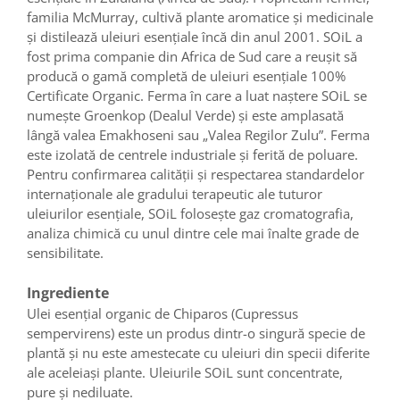
familia McMurray, cultivă plante aromatice și medicinale
și distilează uleiuri esențiale încă din anul 2001. SOiL a
fost prima companie din Africa de Sud care a reușit să
producă o gamă completă de uleiuri esențiale 100%
Certificate Organic. Ferma în care a luat naștere SOiL se
numește Groenkop (Dealul Verde) și este amplasată
lângă valea Emakhoseni sau „Valea Regilor Zulu”. Ferma
este izolată de centrele industriale și ferită de poluare.
Pentru confirmarea calității și respectarea standardelor
internaționale ale gradului terapeutic ale tuturor
uleiurilor esențiale, SOiL folosește gaz cromatografia,
analiza chimică cu unul dintre cele mai înalte grade de
sensibilitate.
Ingrediente
Ulei esențial organic de Chiparos (Cupressus
sempervirens) este un produs dintr-o singură specie de
plantă și nu este amestecate cu uleiuri din specii diferite
ale aceleiași plante. Uleiurile SOiL sunt concentrate,
pure și nediluate.