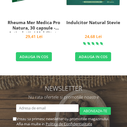
Rheuma Mer Medica Pro
Indulcitor Natural Stevie
Natura, 30 capsule -
Articulații și Mobilitate
29,41 Lei
24,68 Lei
ADAUGA IN COS
ADAUGA IN COS
NEWSLETTER
Nu rata ofertele si promotiile noastre
Vreau sa primesc newsletter cu promotiile magazinului.
Afla mai multe in
Politica de Confidentialitate