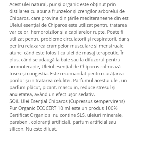
Acest ulei natural, pur și organic este obținut prin
distilarea cu abur a frunzelor și crengilor arborelui de
Chiparos, care provine din țările mediteraneene din est.
Uleiul esențial de Chiparos este utilizat pentru tratarea
varicelor, hemoroizilor și a capilarelor rupte. Poate fi
utilizat pentru probleme circulatorii și respiratorii, dar și
pentru relaxarea crampelor musculare și menstruale,
atunci când este folosit ca ulei de masaj terapeutic. În
plus, când se adaugă la baie sau la difuzorul pentru
aromoterapie, Uleiul esențial de Chiparos calmează
tusea și congestia. Este recomandat pentru curățarea
porilor și în tratarea celulitei. Parfumul acestui ulei, un
parfum plăcut, picant, masculin, reduce stresul și
anxietatea, având un efect ușor sedativ.
SOiL Ulei Esențial Chiparos (Cupressus sempervirens)
Pur Organic ECOCERT 10 ml este un produs 100%
Certificat Organic si nu contine SLS, uleiuri minerale,
parabeni, coloranți artificiali, parfum artificial sau
silicon. Nu este diluat.