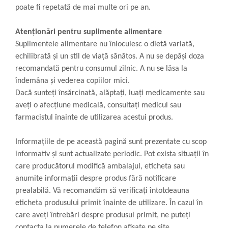
poate fi repetată de mai multe ori pe an.
Atenționări pentru suplimente alimentare
Suplimentele alimentare nu înlocuiesc o dietă variată,
echilibrată și un stil de viață sănătos. A nu se depăși doza
recomandată pentru consumul zilnic. A nu se lăsa la
îndemâna și vederea copiilor mici.
Dacă sunteți însărcinată, alăptați, luați medicamente sau
aveți o afecțiune medicală, consultați medicul sau
farmacistul înainte de utilizarea acestui produs.
Informațiile de pe această pagină sunt prezentate cu scop
informativ și sunt actualizate periodic. Pot exista situații în
care producătorul modifică ambalajul, eticheta sau
anumite informații despre produs fără notificare
prealabilă. Vă recomandăm să verificați întotdeauna
eticheta produsului primit înainte de utilizare. În cazul în
care aveți întrebări despre produsul primit, ne puteți
contacta la numerele de telefon afișate pe site.