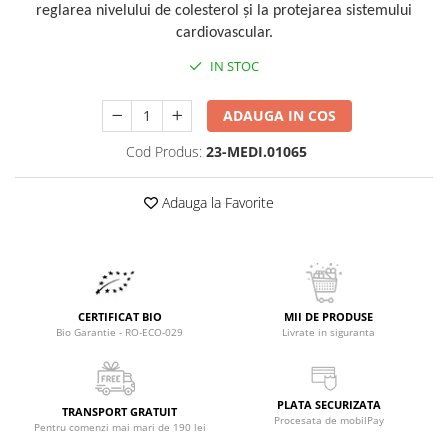
Raceala si gripa
Alimente bio pentru copii
reglarea nivelului de colesterol și la protejarea sistemului
Relaxare - Antistres
cardiovascular.
Condimente si mirodenii
Rinichi si afecțiuni renale
IN STOC
Fara gluten
Sistemul digestiv si afectiuni
digestive
Super alimente
ADAUGA IN COS
Sistemul endocrin
Semipreparate
Sistemul nervos
Cod Produs:
23-MEDI.01065
Snacks-uri, chips-uri
Sistemul respirator
Deshidratate
Adauga la Favorite
Slabit
Traditionale romanesti
Somn linistit
Uleiuri esentiale si de baza
Tradiționale japoneze
Tofu
CERTIFICAT BIO
MII DE PRODUSE
Seminte si boabe pentru germinat
Bio Garantie - RO-ECO-029
Livrate in siguranta
Congelate
Promotii alimente
PLATA SECURIZATA
TRANSPORT GRATUIT
Extracte si esente
Procesata de mobilPay
Pentru comenzi mai mari de 190 lei