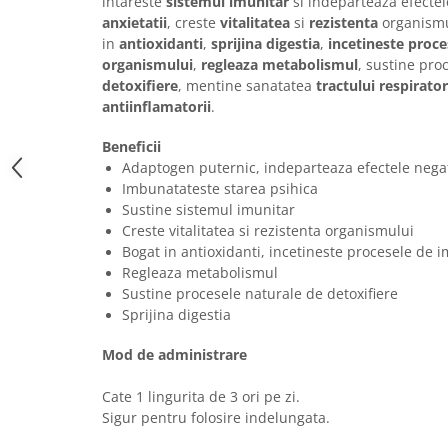
intareste
sistemul imunitar
si indeparteaza efectel
anxietatii
, creste
vitalitatea
si
rezistenta
organismu
in
antioxidanti
,
sprijina digestia
,
incetineste proce
organismului
,
regleaza metabolismul
, sustine pro
detoxifiere
, mentine sanatatea
tractului respirator
antiinflamatorii
.
Beneficii
Adaptogen puternic, indeparteaza efectele negativ
Imbunatateste starea psihica
Sustine sistemul imunitar
Creste vitalitatea si rezistenta organismului
Bogat in antioxidanti, incetineste procesele de
Regleaza metabolismul
Sustine procesele naturale de detoxifiere
Sprijina digestia
Mod de administrare
Cate 1 lingurita de 3 ori pe zi.
Sigur pentru folosire indelungata.