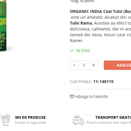
100g, 50 portii
ORGANIC INDIA
Ceai Tulsi (Bu
este un amestec alcatuit din ce
Tulsi Rama.
Acestea au efect t
delicioasa, calmanta, dar in ac
lamaie din Vana, tonuri usor 
Ramei.
IN STOC
ADAUG
Cod Produs:
11-140119
Adauga la Favorite
MII DE PRODUSE
TRANSPORT GRAT
Livrate in siguranta
Pentru comenzi mai mari de