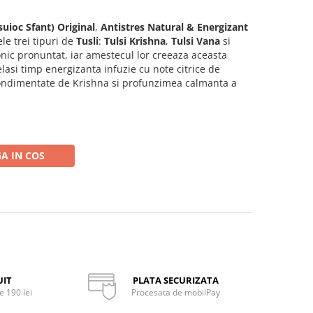
suioc Sfant) Original
,
Antistres Natural & Energizant
le trei tipuri de
Tusli
:
Tulsi Krishna
,
Tulsi Vana
si
onic pronuntat, iar amestecul lor creeaza aceasta
elasi timp energizanta infuzie cu note citrice de
condimentate de Krishna si profunzimea calmanta a
A IN COS
UIT
PLATA SECURIZATA
 190 lei
Procesata de mobilPay