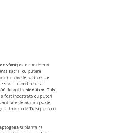
oc Sfant
) este considerat
anta sacra, cu putere
intr-un vas de lut in orice
ate sunt in mod repetat
000 de ani.In
hinduism
,
Tulsi
 a fost inzestrata cu puteri
o cantitate de aur nu poate
ngura frunza de
Tulsi
pusa cu
.
aptogena
si planta ce