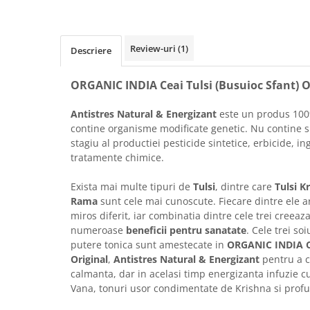
Raceala si gripa
Alimente bio pentru copii
Relaxare - Antistres
Condimente si mirodenii
Rinichi si afecțiuni renale
Review-uri
(1)
Fara gluten
Descriere
Sistemul digestiv si afectiuni
digestive
Super alimente
ORGANIC INDIA Ceai Tulsi (Busuioc Sfant) O
Sistemul endocrin
Semipreparate
Sistemul nervos
Antistres Natural & Energizant
este un produs 100%
Snacks-uri, chips-uri
Sistemul respirator
contine organisme modificate genetic. Nu contine si
Deshidratate
Slabit
stagiu al productiei pesticide sintetice, erbicide, i
tratamente chimice.
Traditionale romanesti
Somn linistit
Uleiuri esentiale si de baza
Tradiționale japoneze
Exista mai multe tipuri de
Tulsi
, dintre care
Tulsi K
Tofu
Rama
sunt cele mai cunoscute. Fiecare dintre ele a
miros diferit, iar combinatia dintre cele trei creeaz
Seminte si boabe pentru germinat
numeroase
beneficii pentru sanatate
. Cele trei so
Congelate
putere tonica sunt amestecate in
ORGANIC INDIA
Original
,
Antistres Natural & Energizant
pentru a c
Promotii alimente
calmanta, dar in acelasi timp energizanta infuzie cu
Extracte si esente
Vana, tonuri usor condimentate de Krishna si pro