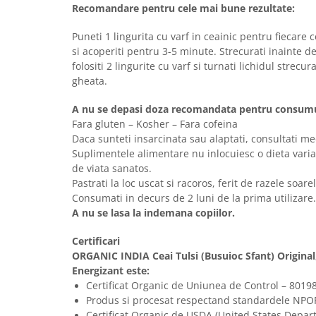
Recomandare pentru cele mai bune rezultate:
Puneti 1 lingurita cu varf in ceainic pentru fiecare 
si acoperiti pentru 3-5 minute. Strecurati inainte d
folositi 2 lingurite cu varf si turnati lichidul strecu
gheata.
A nu se depasi doza recomandata pentru consumul
Fara gluten – Kosher – Fara cofeina
Daca sunteti insarcinata sau alaptati, consultati m
Suplimentele alimentare nu inlocuiesc o dieta varia
de viata sanatos.
Pastrati la loc uscat si racoros, ferit de razele soarel
Consumati in decurs de 2 luni de la prima utilizare.
A nu se lasa la indemana copiilor.
Certificari
ORGANIC INDIA Ceai Tulsi (Busuioc Sfant) Original
Energizant este:
Certificat Organic de Uniunea de Control – 8019
Produs si procesat respectand standardele NPOP
Certificat Organic de USDA (United States Depar