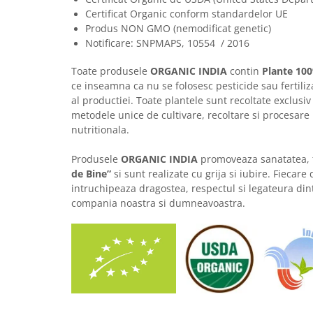
Certificat Organic conform standardelor UE
Produs NON GMO (nemodificat genetic)
Notificare: SNPMAPS, 10554 / 2016
Toate produsele
ORGANIC INDIA
contin
Plante 100
ce inseamna ca nu se folosesc pesticide sau fertiliza
al productiei. Toate plantele sunt recoltate exclusiv d
metodele unice de cultivare, recoltare si procesare 
nutritionala.
Produsele
ORGANIC INDIA
promoveaza sanatatea, f
de Bine”
si sunt realizate cu grija si iubire. Fiecar
intruchipeaza dragostea, respectul si legateura di
compania noastra si dumneavoastra.