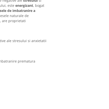
e negative ale
stresului
si
lui, este
energizant
, bogat
sele de imbatranire a
cesele naturale de
, are proprietati
e ale stresului si anxietatii
 imbatranire prematura