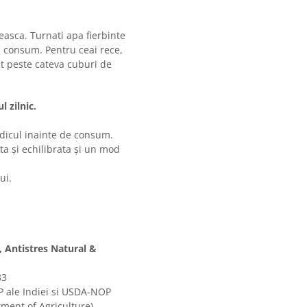
ceasca. Turnati apa fierbinte
e consum. Pentru ceai rece,
rat peste cateva cuburi de
 zilnic.
edicul inainte de consum.
ta și echilibrata și un mod
ui.
, Antistres Natural &
83
 ale Indiei si USDA-NOP
tment of Agriculture)