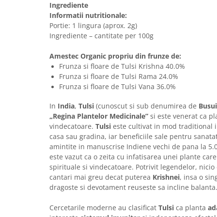
Ingrediente
Informatii nutritionale:
Portie: 1 lingura (aprox. 2g)
Ingrediente – cantitate per 100g
Amestec Organic propriu din frunze de:
Frunza si floare de Tulsi Krishna 40.0%
Frunza si floare de Tulsi Rama 24.0%
Frunza si floare de Tulsi Vana 36.0%
In
India
,
Tulsi
(cunoscut si sub denumirea de
Busui
„Regina Plantelor Medicinale”
si este venerat ca pl
vindecatoare.
Tulsi
este cultivat in mod traditional 
casa sau gradina, iar beneficiile sale pentru sanat
amintite in manuscrise Indiene vechi de pana la 5.
este vazut ca o zeita cu infatisarea unei plante care
spirituale si vindecatoare. Potrivit legendelor, nici
cantari mai greu decat puterea
Krishnei
, insa o si
dragoste si devotament reuseste sa incline balanta
Cercetarile moderne au clasificat
Tulsi
ca planta
ad