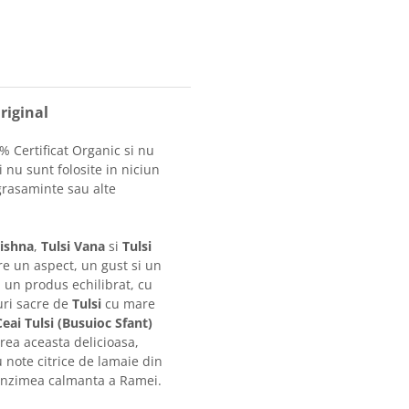
riginal
 Certificat Organic si nu
 nu sunt folosite in niciun
ngrasaminte sau alte
rishna
,
Tulsi Vana
si
Tulsi
re un aspect, un gust si un
a un produs echilibrat, cu
iuri sacre de
Tulsi
cu mare
Ceai Tulsi (Busuioc Sfant)
rea aceasta delicioasa,
 note citrice de lamaie din
funzimea calmanta a Ramei.