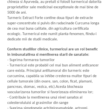
chineza si Ayurveda, au pretuit si folosit turmericul datorita
proprietatilor sale medicinal exceptionale de mai bine de
5000 de ani.
Turmeric Extract Forte contine doua tipuri de extracte
super-concentrate si pulvis din radacinade Curcuma longa
de cea mai buna calitate, din agricultura certificata
ecologic. Turmericul este numit planta-fenomen, fiindu-i
dedicate mii de studii medicale.
Conform studiilor clinice, turmericul are un rol benefic
in imbunatatirea si mentinerea starii de sanatate:
- Suprima formarea tumorilor
- Turmericul este probabil cel mai bun aliment anticancer
care exista. Principiul antitumoral din turmeric este
curcumina, capabila sa inhibe cresterea multor tipuri de
cellule tumorale (din ovare, san, colon, ficat, plamani,
pancreas, stomac, vezica, etc).Acesta blocheaza
vascularizarea tumorilor si favorizeaza eliminarea lor;
- Contribuie la mentinerea unui nivel sanatos al
colesteroluluisi al grasimilor din sange
- Suprima simptomele artriteireumatoide, artrozei,