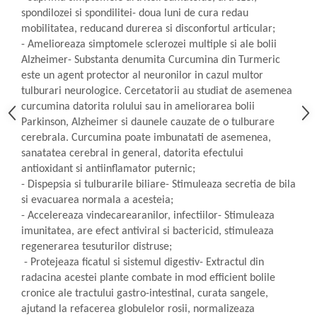
spondilozei si spondilitei- doua luni de cura redau
mobilitatea, reducand durerea si disconfortul articular;
- Amelioreaza simptomele sclerozei multiple si ale bolii
Alzheimer- Substanta denumita Curcumina din Turmeric
este un agent protector al neuronilor in cazul multor
tulburari neurologice. Cercetatorii au studiat de asemenea
curcumina datorita rolului sau in ameliorarea bolii
Parkinson, Alzheimer si daunele cauzate de o tulburare
cerebrala. Curcumina poate imbunatati de asemenea,
sanatatea cerebral in general, datorita efectului
antioxidant si antiinflamator puternic;
- Dispepsia si tulburarile biliare- Stimuleaza secretia de bila
si evacuarea normala a acesteia;
- Accelereaza vindecarearanilor, infectiilor- Stimuleaza
imunitatea, are efect antiviral si bactericid, stimuleaza
regenerarea tesuturilor distruse;
- Protejeaza ficatul si sistemul digestiv- Extractul din
radacina acestei plante combate in mod efficient bolile
cronice ale tractului gastro-intestinal, curata sangele,
ajutand la refacerea globulelor rosii, normalizeaza