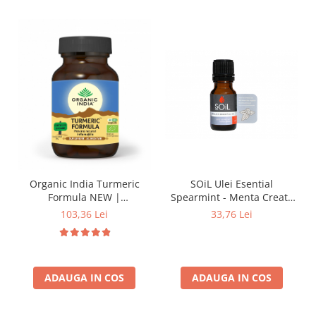
Organic India Turmeric
SOiL Ulei Esential
Formula NEW |
Spearmint - Menta Creata
Antiinflamator Natural
100% Organic ECOCERT
103,36 Lei
33,76 Lei
10ml
ADAUGA IN COS
ADAUGA IN COS