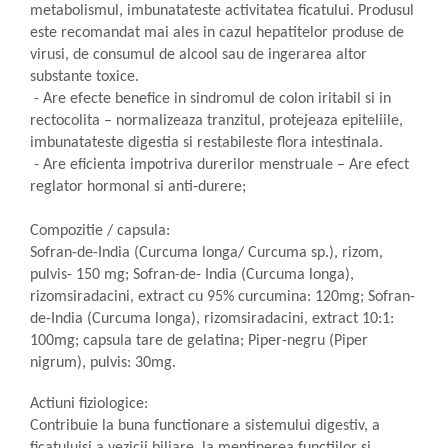
metabolismul, imbunatateste activitatea ficatului. Produsul
este recomandat mai ales in cazul hepatitelor produse de
virusi, de consumul de alcool sau de ingerarea altor
substante toxice.
- Are efecte benefice in sindromul de colon iritabil si in
rectocolita – normalizeaza tranzitul, protejeaza epiteliile,
imbunatateste digestia si restabileste flora intestinala.
- Are eficienta impotriva durerilor menstruale – Are efect
reglator hormonal si anti-durere;
Compozitie / capsula:
Sofran-de-India (Curcuma longa/ Curcuma sp.), rizom,
pulvis- 150 mg; Sofran-de- India (Curcuma longa),
rizomsiradacini, extract cu 95% curcumina: 120mg; Sofran-
de-India (Curcuma longa), rizomsiradacini, extract 10:1:
100mg; capsula tare de gelatina; Piper-negru (Piper
nigrum), pulvis: 30mg.
Actiuni fiziologice:
Contribuie la buna functionare a sistemului digestiv, a