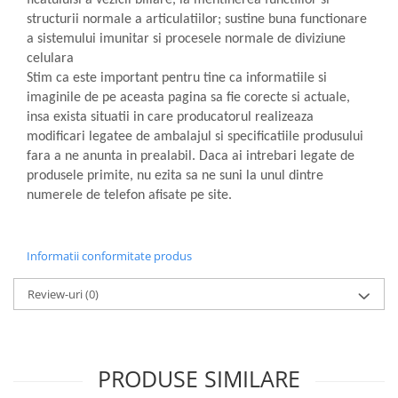
ficatuluisi a vezicii biliare, la mentinerea functiilor si
structurii normale a articulatiilor; sustine buna functionare
a sistemului imunitar si procesele normale de diviziune
celulara
Stim ca este important pentru tine ca informatiile si
imaginile de pe aceasta pagina sa fie corecte si actuale,
insa exista situatii in care producatorul realizeaza
modificari legatee de ambalajul si specificatiile produsului
fara a ne anunta in prealabil. Daca ai intrebari legate de
produsele primite, nu ezita sa ne suni la unul dintre
numerele de telefon afisate pe site.
Informatii conformitate produs
Review-uri
(0)
PRODUSE SIMILARE