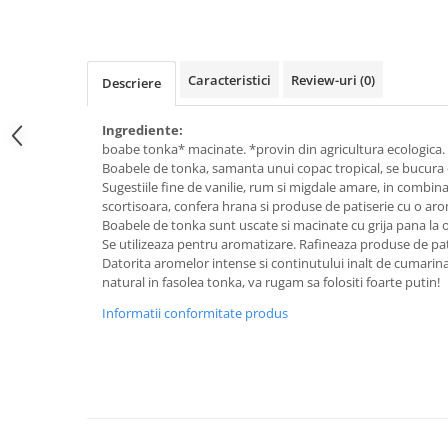
Raceala si gripa
Alimente bio pentru copii
Relaxare - Antistres
Condimente si mirodenii
Rinichi si afecțiuni renale
Fara gluten
Sistemul digestiv si afectiuni
Caracteristici
Review-uri
(0)
Descriere
digestive
Super alimente
Sistemul endocrin
Ingrediente:
Semipreparate
boabe tonka* macinate. *provin din agricultura ecologica.
Sistemul nervos
Snacks-uri, chips-uri
Boabele de tonka, samanta unui copac tropical, se bucura
Sistemul respirator
Sugestiile fine de vanilie, rum si migdale amare, in combin
Deshidratate
Slabit
scortisoara, confera hrana si produse de patiserie cu o ar
Boabele de tonka sunt uscate si macinate cu grija pana la o
Traditionale romanesti
Somn linistit
Se utilizeaza pentru aromatizare. Rafineaza produse de patis
Uleiuri esentiale si de baza
Tradiționale japoneze
Datorita aromelor intense si continutului inalt de cumarin
natural in fasolea tonka, va rugam sa folositi foarte putin!
Tofu
Informatii conformitate produs
Seminte si boabe pentru germinat
Congelate
Promotii alimente
Extracte si esente