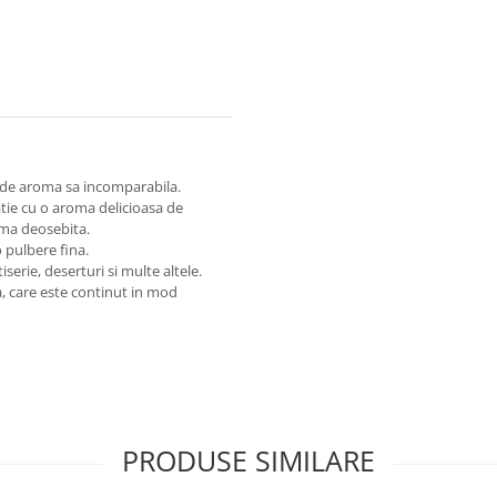
 de aroma sa incomparabila.
atie cu o aroma delicioasa de
oma deosebita.
 pulbere fina.
erie, deserturi si multe altele.
a, care este continut in mod
PRODUSE SIMILARE