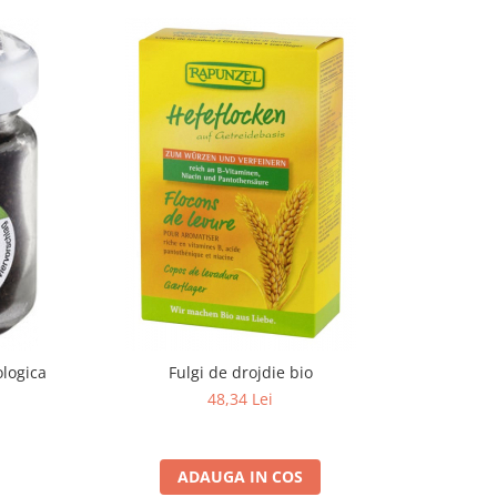
ologica
Fulgi de drojdie bio
Dro
48,34 Lei
ADAUGA IN COS