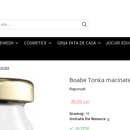
REMEDII
COSMETICE
GRIJA FATA DE CASA
JOCURI EDUC
inate
Boabe Tonka macinat
Rapunzel
38,05 Lei
Gramaj:
10
Unitate De Masura:
g
IN STOC