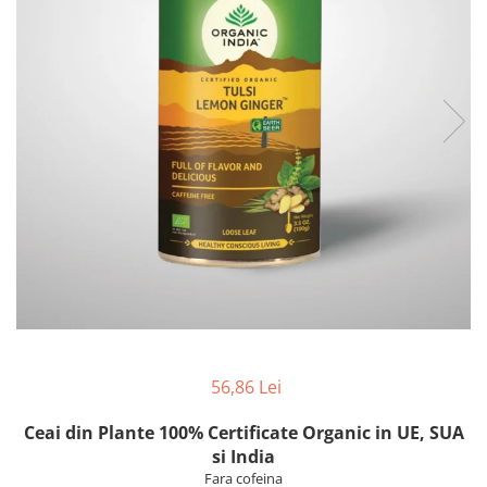
Dulciuri
Magneziu
Ten gras
Produse pentru baie
Rooibos
Omega 3-6-9
Ten sensibil
Biscuiți, crackers, jeleuri
Produse pentru bucatarie
Sucuri terapeutice
Ten uscat
Cafea
Batoane
Sticla si ferestre
Tincturi si extracte
Tratamente de par
Ciocolata
Accesorii si cadouri ceai
Accesorii pentru casa
Ulei de peste
Tratamente faciale
Deserturi
Usturoi
Vopsea de par
Guma de mestecat
Vitamine
Pentru copii
Produse apicole
Apicole
Pentru barbati
Miere de albine
Remedii
Miere de Manuka
Ingrijirea corpului
Aparatul locomotor
Pastura de albine
Ingrijirea parului
Aparatul urogenital
Polen uscat
Ingrijirea tenului si barbii
Dantura si afectiuni gingivale
Bomboane cu miere
Igiena orala
Detoxifiere
Bauturi
Betisoare de urechi
Diabet
56,86 Lei
Sucuri
Periute de dinti
Imunitate
Siropuri
Sapunuri
Ceai din Plante 100% Certificate Organic in UE, SUA
Inima si circulatie
Vinuri
si India
Piele - Unghii - Par
Pentru cocktail
Fara cofeina