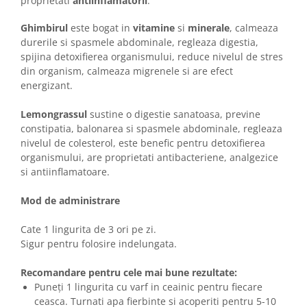
proprietati
antiinflamatorii
.
Ghimbirul
este bogat in
vitamine
si
minerale
, calmeaza
durerile si spasmele abdominale, regleaza digestia,
spijina detoxifierea organismului, reduce nivelul de stres
din organism, calmeaza migrenele si are efect
energizant.
Lemongrassul
sustine o digestie sanatoasa, previne
constipatia, balonarea si spasmele abdominale, regleaza
nivelul de colesterol, este benefic pentru detoxifierea
organismului, are proprietati antibacteriene, analgezice
si antiinflamatoare.
Mod de administrare
Cate 1 lingurita de 3 ori pe zi.
Sigur pentru folosire indelungata.
Recomandare pentru cele mai bune rezultate:
Puneți 1 lingurita cu varf in ceainic pentru fiecare
ceasca. Turnati apa fierbinte si acoperiti pentru 5-10