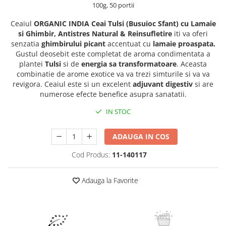
Raceala si gripa
100g, 50 portii
Alimente bio pentru copii
Relaxare - Antistres
Condimente si mirodenii
Ceaiul
ORGANIC INDIA
Ceai Tulsi (Busuioc Sfant) cu Lamaie
Rinichi si afecțiuni renale
si Ghimbir, Antistres Natural & Reinsufletire
iti va oferi
Fara gluten
Sistemul digestiv si afectiuni
senzatia
ghimbirului picant
accentuat cu
lamaie proaspata.
digestive
Super alimente
Gustul deosebit este completat de aroma condimentata a
Sistemul endocrin
plantei
Tulsi
si de
energia sa transformatoare
. Aceasta
Semipreparate
combinatie de arome exotice va va trezi simturile si va va
Sistemul nervos
revigora. Ceaiul este si un excelent
adjuvant digestiv
si are
Snacks-uri, chips-uri
Sistemul respirator
numerose efecte benefice asupra sanatatii.
Deshidratate
Slabit
IN STOC
Traditionale romanesti
Somn linistit
Uleiuri esentiale si de baza
Tradiționale japoneze
ADAUGA IN COS
Tofu
Cod Produs:
11-140117
Seminte si boabe pentru germinat
Congelate
Adauga la Favorite
Promotii alimente
Extracte si esente