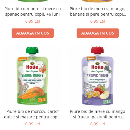
Raceala si gripa
Alimente bio pentru copii
Relaxare - Antistres
Piure bio din pere si mere cu
Piure bio de morcov, mango,
Condimente si mirodenii
spanac pentru copii, +6 luni
banane si pere pentru copii,
Rinichi si afecțiuni renale
+6 luni
6,99 Lei
6,99 Lei
Fara gluten
Sistemul digestiv si afectiuni
digestive
Super alimente
ADAUGA IN COS
ADAUGA IN COS
Sistemul endocrin
Semipreparate
Sistemul nervos
Snacks-uri, chips-uri
Sistemul respirator
Deshidratate
Slabit
Traditionale romanesti
Somn linistit
Uleiuri esentiale si de baza
Tradiționale japoneze
Tofu
Seminte si boabe pentru germinat
Congelate
Promotii alimente
Piure bio de morcov, cartof
Piure bio de mere cu mango
dulce si mazare pentru copii,
si fructul pasiunii pentru
Extracte si esente
+6 luni
copii, +8 luni
6,99 Lei
6,99 Lei