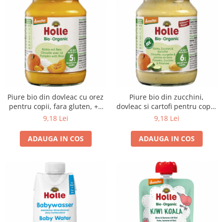
Piure bio din dovleac cu orez
Piure bio din zucchini,
pentru copii, fara gluten, +5
dovleac si cartofi pentru copii,
luni
+6 luni
9,18 Lei
9,18 Lei
ADAUGA IN COS
ADAUGA IN COS