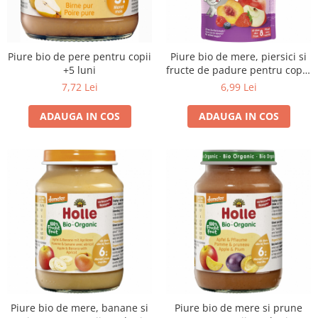
Piure bio de pere pentru copii
Piure bio de mere, piersici si
+5 luni
fructe de padure pentru copii,
+ 8 luni
7,72 Lei
6,99 Lei
ADAUGA IN COS
ADAUGA IN COS
Piure bio de mere, banane si
Piure bio de mere si prune