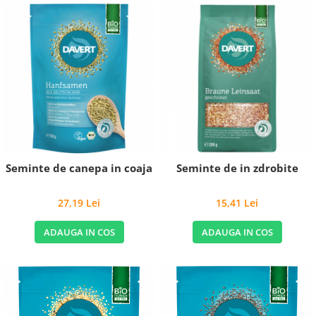
Seminte de canepa in coaja
Seminte de in zdrobite
27,19 Lei
15,41 Lei
ADAUGA IN COS
ADAUGA IN COS