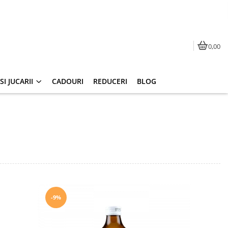
0,00
I JUCARII
CADOURI
REDUCERI
BLOG
-9%