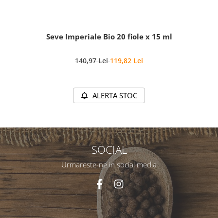
Seve Imperiale Bio 20 fiole x 15 ml
140,97 Lei
119,82 Lei
ALERTA STOC
SOCIAL
Urmareste-ne in social media