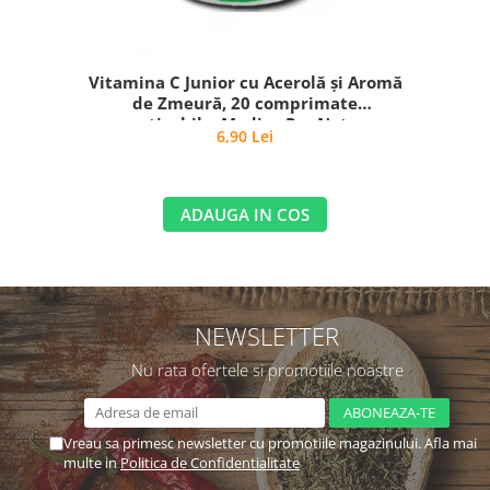
Vitamina C Junior cu Acerolă și Aromă
de Zmeură, 20 comprimate
masticabile, Medica Pro Natura
6,90 Lei
ADAUGA IN COS
NEWSLETTER
Nu rata ofertele si promotiile noastre
Vreau sa primesc newsletter cu promotiile magazinului. Afla mai
multe in
Politica de Confidentialitate