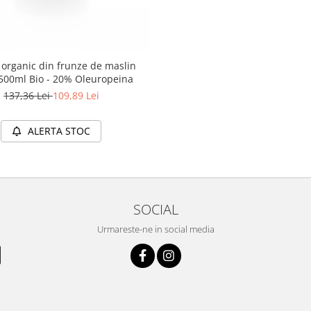
 organic din frunze de maslin
 500ml Bio - 20% Oleuropeina
137,36 Lei
109,89 Lei
ALERTA STOC
SOCIAL
Urmareste-ne in social media