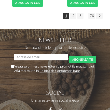
ADAUGA IN COS
ADAUGA IN COS
1
2
3
...
76
NEWSLETTER
Nu rata ofertele si promotiile noastre
Vreau sa primesc newsletter cu promotiile magazinului.
Afla mai multe in
Politica de Confidentialitate
SOCIAL
Urmareste-ne in social media