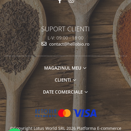
SUPORT CLIENTI
L-V: 09:00 - 18:00
contact@hellobio.ro
MAGAZINUL MEU
CLIENTI
DATE COMERCIALE
©Copyright Lotus World SRL 2026
Platforma E-commerce