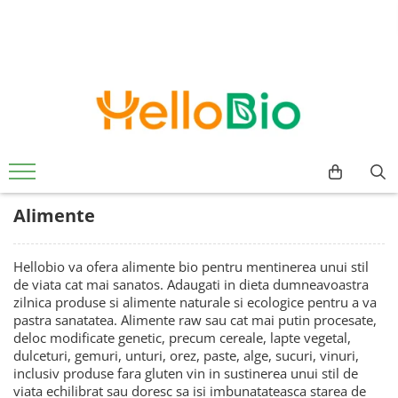
Alimente
Ceai si cafea
Suplimente si Remedii
Cosmetice
Grija fata de casa
Jocuri educative si Jucarii
Alimente de baza
Matcha
Suplimente alimentare
Pentru femei
Produse bio pentru curatarea
Jucarii
rufelor
Cereale, fulgi, mic dejun
Ceaiuri de colectie
Alge
Balsam de par
Balsamuri
Lapte vegetal
Aloe Vera
Balsamuri de buze
Elements - Superior Organic
Detergenti
Orez, faina, gris
Aminoacizi
Creme de fata
GreenTox
Solutii pentru scos pete si mirosuri
Paste fainoase
Antioxidanti
Creme de maini si picioare
Tulsi
Produse bio pentru curatarea
Alimente
Ulei, otet
Ayurvedice
Creme si lotiuni de corp
De iarna
vaselor
Unturi, creme vegetale
Calciu
Curatare si demachiere ten
Turmeric
Detergenti de vase
Nuci, seminte, boabe, tarate
Ciuperci
Deodorante
Mixuri
Hellobio va ofera alimente bio pentru mentinerea unui stil
Pentru masina de spalat vase
de viata cat mai sanatos. Adaugati in dieta dumneavoastra
Masline
Ghimbir si Turmeric
Exfoliere
Ceai negru
Solutii pentru clatit vase
zilnica produse si alimente naturale si ecologice pentru a va
Paine
Ginkgo Biloba
Gel de dus
Ceai verde
pastra sanatatea. Alimente raw sau cat mai putin procesate,
Produse bio pentru curatenia
Gemuri, produse conservate
Ginseng
Masti faciale
deloc modificate genetic, precum cereale, lapte vegetal,
Infuzii plante
casei
Cacao
Luteina
Sampon
dulceturi, gemuri, unturi, orez, paste, alge, sucuri, vinuri,
Infuzii fructe
Bureti si lavete
inclusiv produse fara gluten vin in sustinerea unui stil de
Sosuri
Maca
Styling
viata echilibrat sau doresc sa isi imbunatateasca starea de
Detergenti Universali
Ceaiuri medicinale