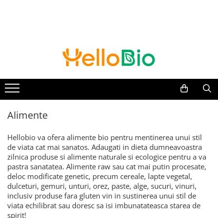
Alimente
Ceai si cafea
Suplimente si Remedii
Cosmetice
Grija fata de casa
Jocuri educative si Jucarii
Alimente de baza
Matcha
Suplimente alimentare
Pentru femei
Produse bio pentru curatarea
Jucarii
rufelor
Cereale, fulgi, mic dejun
Ceaiuri de colectie
Alge
Balsam de par
Balsamuri
Lapte vegetal
Aloe Vera
Balsamuri de buze
Elements - Superior Organic
Detergenti
Orez, faina, gris
Aminoacizi
Creme de fata
GreenTox
Solutii pentru scos pete si mirosuri
Paste fainoase
Antioxidanti
Creme de maini si picioare
Tulsi
Alimente
Produse bio pentru curatarea
Ulei, otet
Ayurvedice
Creme si lotiuni de corp
De iarna
vaselor
Unturi, creme vegetale
Calciu
Curatare si demachiere ten
Turmeric
Hellobio va ofera alimente bio pentru mentinerea unui stil
Detergenti de vase
Nuci, seminte, boabe, tarate
Ciuperci
Deodorante
Mixuri
de viata cat mai sanatos. Adaugati in dieta dumneavoastra
Pentru masina de spalat vase
Masline
Ghimbir si Turmeric
Exfoliere
zilnica produse si alimente naturale si ecologice pentru a va
Ceai negru
Solutii pentru clatit vase
pastra sanatatea. Alimente raw sau cat mai putin procesate,
Paine
Ginkgo Biloba
Gel de dus
Ceai verde
deloc modificate genetic, precum cereale, lapte vegetal,
Produse bio pentru curatenia
Gemuri, produse conservate
Ginseng
Masti faciale
dulceturi, gemuri, unturi, orez, paste, alge, sucuri, vinuri,
Infuzii plante
casei
Cacao
Luteina
Sampon
inclusiv produse fara gluten vin in sustinerea unui stil de
Infuzii fructe
Bureti si lavete
viata echilibrat sau doresc sa isi imbunatateasca starea de
Sosuri
Maca
Styling
spirit!
Detergenti Universali
Ceaiuri medicinale