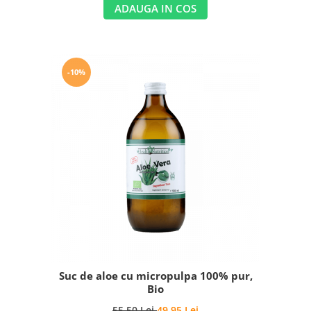
ADAUGA IN COS
-10%
Suc de aloe cu micropulpa 100% pur,
Bio
55,50 Lei
49,95 Lei