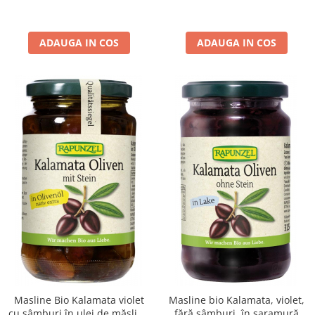
ADAUGA IN COS
ADAUGA IN COS
Masline Bio Kalamata violet
Masline bio Kalamata, violet,
cu sâmburi în ulei de măsline
fără sâmburi, în saramură