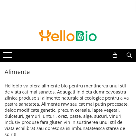
Alimente
Ceai si cafea
Suplimente si Remedii
Cosmetice
Grija fata de casa
Jocuri educative si Jucarii
Alimente de baza
Matcha
Suplimente alimentare
Pentru femei
Produse bio pentru curatarea
Jucarii
rufelor
Cereale, fulgi, mic dejun
Ceaiuri de colectie
Alge
Balsam de par
Balsamuri
Lapte vegetal
Aloe Vera
Balsamuri de buze
Elements - Superior Organic
Detergenti
Orez, faina, gris
Aminoacizi
Creme de fata
GreenTox
Solutii pentru scos pete si mirosuri
Paste fainoase
Antioxidanti
Creme de maini si picioare
Tulsi
Alimente
Produse bio pentru curatarea
Ulei, otet
Ayurvedice
Creme si lotiuni de corp
De iarna
vaselor
Unturi, creme vegetale
Calciu
Curatare si demachiere ten
Turmeric
Hellobio va ofera alimente bio pentru mentinerea unui stil
Detergenti de vase
Nuci, seminte, boabe, tarate
Ciuperci
Deodorante
Mixuri
de viata cat mai sanatos. Adaugati in dieta dumneavoastra
Pentru masina de spalat vase
Masline
Ghimbir si Turmeric
Exfoliere
zilnica produse si alimente naturale si ecologice pentru a va
Ceai negru
Solutii pentru clatit vase
pastra sanatatea. Alimente raw sau cat mai putin procesate,
Paine
Ginkgo Biloba
Gel de dus
Ceai verde
deloc modificate genetic, precum cereale, lapte vegetal,
Produse bio pentru curatenia
Gemuri, produse conservate
Ginseng
Masti faciale
dulceturi, gemuri, unturi, orez, paste, alge, sucuri, vinuri,
Infuzii plante
casei
Cacao
Luteina
Sampon
inclusiv produse fara gluten vin in sustinerea unui stil de
Infuzii fructe
Bureti si lavete
viata echilibrat sau doresc sa isi imbunatateasca starea de
Sosuri
Maca
Styling
spirit!
Detergenti Universali
Ceaiuri medicinale